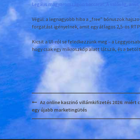
Legális magyarországon baccarat: A valóság, ami
Végül: a legnagyobb hiba a „free” bónuszok hajszo
forgatást igényelnek, amit egy átlagos 2,5‑ös RTP‑
Kicsit a UI-ról se feledkezzünk meg – a Leggyorsa
hogy csak egy mikroszkóp alatt látszik, és a betölt
Post
Az online kaszinó villámkifizetés 2026: miért 
navigation
egy újabb marketingütés