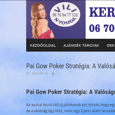
Skip
to
content
KEZDŐOLDAL
AJÁNDÉK TÁRGYAK
DEK
Pai Gow Poker Stratégia: A Valósá
2026-05-18
Pai Gow Poker Stratégia: A Valóságo
Az asztal körül ülő új játékosok azt hiszik, hogy
de a valóság úgy fest, mint egy 2 perc alatt lecsö