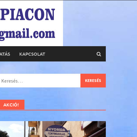
ATÁS
KAPCSOLAT
eresés:
AKCIÓ!