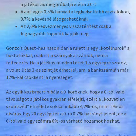
a játékos 5x megpróbálja elérni a 0‑t.
Az átlagos 0,5% hányad a legkedveltebb asztalokon,
0.7% a kevésbé látogathatóknál.
Az 2,0% kedvezményes visszatérítést csak a
legnagyobb fogadók kapják meg.
Gonzo’s Quest‑hez hasonlóan a rulett is egy „kötélhurok” a
buktatókkal, csak itt a szárnyak a számok, nem a
felfedezés. Ha a játékos minden tétet 1,5 egységre szoroz,
a volatilitás 3‑as szintjét érheti el, ami a bankszámlán már
12%-kal csökkenti a nyereséget.
Az egyik közismert hibája a 0‑köröknek, hogy a 0‑tól való
távolságot a játékos gyakran elfelejti, ezért a „közvetlen
szomszéd” elmélete sokkal inkább 4,2%-os, mint 2%-os
elvárás. Egy 20 egység tét a 0‑ra 0,7% hátrányt jelent, de a
0‑tól való egy számra 6%-os várható hozamot hozhat.
Legális magyarországon baccarat: A valóság, amit a reklám