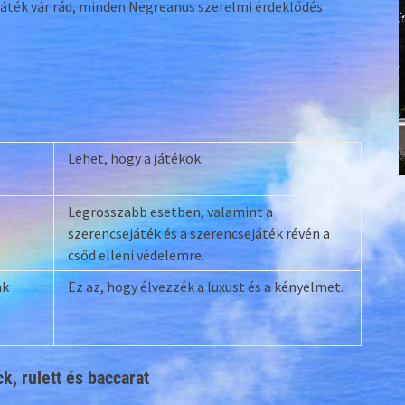
játék vár rád, minden Negreanus szerelmi érdeklődés
a
Lehet, hogy a játékok.
Legrosszabb esetben, valamint a
szerencsejáték és a szerencsejáték révén a
csőd elleni védelemre.
nk
Ez az, hogy élvezzék a luxust és a kényelmet.
k, rulett és baccarat