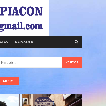
ATÁS
KAPCSOLAT
eresés:
AKCIÓ!