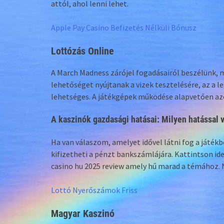
attól, ahol lenni lehet.
Apple Pay Casino Befizetés Nélküli Bónusz
Lottózás Online
A March Madness zárójel fogadásairól beszélünk, 
lehetőséget nyújtanak a vizek tesztelésére, az a l
lehetséges. A játékgépek működése alapvetően az
A kaszinók gazdasági hatásai: Milyen hatással 
Ha van válaszom, amelyet idővel látni fog a játékb
kifizetheti a pénzt bankszámlájára. Kattintson ide 
casino hu 2025 review amely hű marad a témához. N
Lottó Nyerőszámok Friss
Magyar Kaszinó