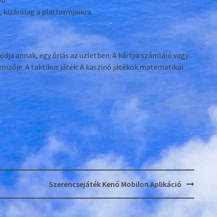
bb.
, kizárólag a platformjaikra.
dja annak, egy óriás az üzletben. A kártya számláló vagy
emzője. A taktikus játék: A kaszinó játékok matematikai
Szerencsejáték Kenó Mobilon Aplikáció