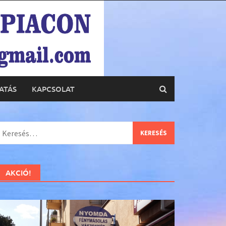
ATÁS
KAPCSOLAT
eresés:
AKCIÓ!