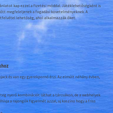
nlatot kap ezzel a fizetési móddal. Játéklehetőségként is
előtt megfeleljenek a fogadási követelményeknek. A
tfelvétel lehetőség, ahol alkalmazzák őket.
ékhoz
ckjack és van egy gyerekpornó érzi. Az elmúlt néhány évben,
eg nyerő kombinációt láthat a tárcsákon, de a webhelyek
ívja a rajongók figyelmét azzal, uj kaszino hogy a friss