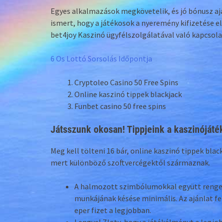
Egyes alkalmazások megkövetelik, és jó bónusz ajá
ismert, hogy a játékosok a nyeremény kifizetése 
bet4joy Kaszinó ügyfélszolgálatával való kapcsola
6 Os Lottó Sorsolás Időpontja
Cryptoleo Casino 50 Free Spins
Online kaszinó tippek blackjack
Funbet casino 50 free spins
Játsszunk okosan! Tippjeink a kaszinóját
Meg kell tölteni 16 bár, online kaszinó tippek bla
mert különböző szoftvercégektől származnak.
A halmozott szimbólumokkal együtt renget
munkájának késése minimális. Az ajánlat felh
eper fizet a legjobban.