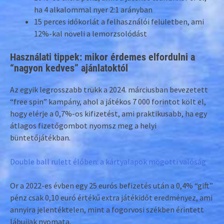
ha 4 alkalommal nyer 2:1 arányban
15 perces időkorlát a felhasználói felületben, ami
12%-kal növeli a lemorzsolódást
Használati tippek: mikor érdemes elfordulni a
“nagyon kedves” ajánlatoktól
Az egyik legrosszabb trükk a 2024. márciusban bevezetett
“free spin” kampány, ahol a játékos 7 000 forintot költ el,
hogy elérje a 0,7%-os kifizetést, ami praktikusabb, ha egy
átlagos fizetőgombot nyomsz meg a helyi
büntetőjátékban.
Double ball rulett élőben: a kártyalapok mögötti valóság
Or a 2022-es évben egy 25 eurós befizetés után a 0,4% “gift”
pénz csak 0,10 euró értékű extra játékidőt eredményez, ami
annyira jelentéktelen, mint a fogorvosi székben érintett
lábujjak nyomata.