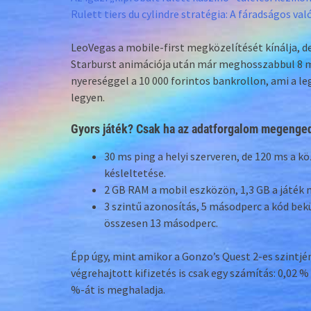
Rulett tiers du cylindre stratégia: A fáradságos va
LeoVegas a mobile‑first megközelítését kínálja, de
Starburst animációja után már meghosszabbul 8 má
nyereséggel a 10 000 forintos bankrollon, ami a 
legyen.
Gyors játék? Csak ha az adatforgalom megenge
30 ms ping a helyi szerveren, de 120 ms a k
késleltetése.
2 GB RAM a mobil eszközön, 1,3 GB a játék
3 szintű azonosítás, 5 másodperc a kód bek
összesen 13 másodperc.
Épp úgy, mint amikor a Gonzo’s Quest 2‑es szintjén
végrehajtott kifizetés is csak egy számítás: 0,02
%-át is meghaladja.