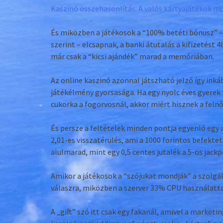
Kaszinó összehasonlítás: A valós kártyajátékok 
És miközben a játékosok a “100% betéti bónusz” – 
szerint – elcsapnak, a banki átutalás a kifizetést 4
már csak a “kicsi ajándék” marad a memóriában.
Az online kaszinó azonnal játszható jelző így ink
játékélmény gyorsasága. Ha egy nyolc éves gyerek i
cukorka a fogorvosnál, akkor miért hisznek a feln
És persze a feltételek minden pontja egyenlő egy 
2,01‑es visszatérülés, ami a 1000 forintos befekte
alulmarad, mint egy 0,5 centes jutalék a 5‑ös jackp
Amikor a játékosok a “szójukat mondják” a szolgál
válaszra, miközben a szerver 33% CPU használatta
A „gift” szó itt csak egy fakanál, amivel a marketi