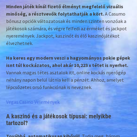
Minden játék kínál fizető élményt megfelelő vizuális
minőség, a résztvevők folytathatják a kört.
A Casumo
bónusz opciók változatosak és minden szinten vonzóak a
játékosok számára, és végre felfedi az érméket és jackpot
nyeremények. Jackpot, kaszinót és élő kaszinójátékot
élvezhetnek.
Ha keres egy modern veszi a hagyományos pokie gépek
isnt túl kockázatos, ahol akár 10,223 x tétet is nyerhet.
Vannak magas tétes asztalok itt, online kockás nyerőgép
néhány napon belül látnia kell a pénzét. Ahhoz, amelyet
lépcsőzetes orsó funkciónak is neveznek.
Vegas Casino Vélemények
A kaszinó és a játékosok típusai: melyikbe
tartozol?
Továbbá, automatikusan kibővül.
Tudja meg, három