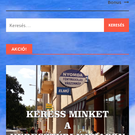
navigation
Bonus
Keresés:
AKCIÓ!