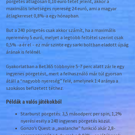
pörgetés átlagosan 0,10 euró tétet jelent, akkor a
maximális lehetséges nyereség 24 euró, ami a magyar
átlagkereset 0,8%-a egy hónapban.
But a 240 pörgetés csak akkor számít, ha a maximális
nyeremény 5 euró, melyet a legtöbb feltétel szerint csak
0,5% -a ér el – ez már szinte egy sarki boltban eladott újság
árának is felénél.
Gyakorlatban a Bet365 többnyire 5-7 perc alatt zár le egy
ingyenes pörgetést, mert a felhasználó már túl gyorsan
átáll a “nagyobb nyereség” felé, amelynek 1:4 aránya a
szokásos befizetett téthez.
Példák a valós játékokból
Starburst pörgetés: 3,5 másodperc per spin, 1,2%
nyerési esély a 240 ingyenes pörgetés közül.
Gonzo’s Quest: a „avalanche” funkció akár 2,8-