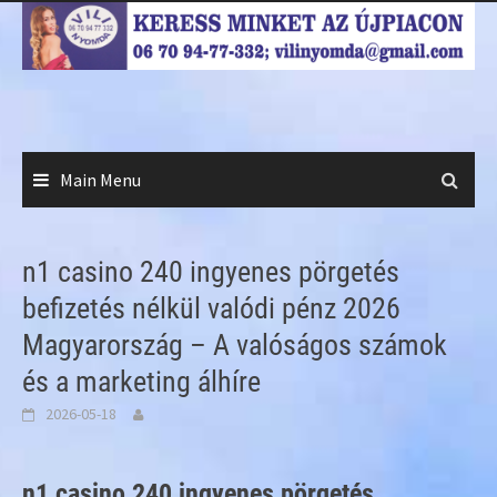
Skip
to
content
Main Menu
n1 casino 240 ingyenes pörgetés
befizetés nélkül valódi pénz 2026
Magyarország – A valóságos számok
és a marketing álhíre
2026-05-18
n1 casino 240 ingyenes pörgetés