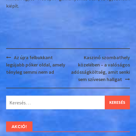
kiépít.
Post
Az újra felbukkant
Kaszinó szombathely
navigation
legújabb póker oldal, amely
közelében – a valóságos
tényleg semmi nem ad
adósságköltség, amit senki
sem szívesen hallgat
Keresés:
AKCIÓ!