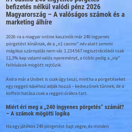
befizetés nélkül valódi pénz 2026
Magyarország – A valóságos számok és a
marketing álhíre
2026-ra a magyar online kaszinók már 240 ingyenes
pörgetést kínálnak, de a „n1 casino” név alatt semmi
mágikus szárnyalás nem vár. 1.234.567 regisztrációból csak
12,3% kap valami valós nyereményt, a többi pedig a „vip”
felhívások mögött rejtőzik.
And a már a Unibet is csak úgy teszi, mintha a pörgetéseket
egy reggeli kávéhoz adják hozzá – kedvezőnek tűnnek, de a
koffein hatása csak a reggeli órákra tart.
Miért éri meg a „240 ingyenes pörgetés” számát?
– A számok mögötti logika
Ha egy játékos 240 pörgetést hajt végre, és minden