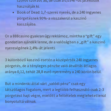
szoros szorzót ad, de csak a 0,03% –os játékosok
használják ki.
Book of Dead: 1,7-szeres nyerés, de a 240 ingyenes
pörgetésnek 90%-a visszakerül a kaszinó
kasszájába.
Or a 888casino gyakran úgy reklámoz, mintha a “gift” egy
gondatlan ajándék lenne, de a valóságban a „gift” a kaszinó
nyereségének 2,4%-át jelenti.
3 különböző kaszinó esetén a középérték 240 ingyenes
pörgetés, de a tényleges pénzbe való átváltás átlagos
aránya 0,12, tehát 28,8 euró nyeremény a 240 körön belül.
But a mindenki által várt „valódi pénz” csak egy
látszólagos fogalom, mert a legtöbb felhasználó csak 2-3
pörgetést hajt végre, mielőtt a feltételek meglehetetlenül
bonyolultá válnak.