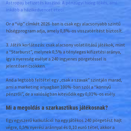
Astropay befizetés kaszinó: A pénzügyi hideg lökés, ami
inkább a házikedvencet eteti
Or a “vip” címkét 2026-ban is csak egy alacsonyabb szintű
hűségprogram adja, amely 0,8%-os visszatérítést biztosít.
3. Játék korlátozás: csak alacsony volatilitású játékok, mint
a “Starburst”, melynek 0,5% a tényleges kifizetési aránya,
így a nyereség esélye a 240 ingyenes pörgetéssel is
jelentősen csökken.
And a legtöbb feltétel egy „csak a szavak” szintjén marad,
ami a marketing anyagban 100%-ban szól a “könnyű
pénzről”, de a valóságban kitevődik egy 0,01%-os esély.
Mi a megoldás a szarkasztikus játékosnak?
Egy egyszerű kalkuláció: ha egy játékos 240 pörgetést hajt
végre, 0,5% nyerési aránnyal és 0,10 euró tétel, akkor a