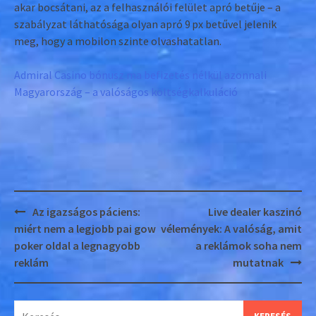
akar bocsátani, az a felhasználói felület apró betűje – a
szabályzat láthatósága olyan apró 9 px betűvel jelenik
meg, hogy a mobilon szinte olvashatatlan.
Admiral Casino bónusz ma befizetés nélkül azonnali
Magyarország – a valóságos költségkalkuláció
Post
Az igazságos páciens:
Live dealer kaszinó
navigation
miért nem a legjobb pai gow
vélemények: A valóság, amit
poker oldal a legnagyobb
a reklámok soha nem
reklám
mutatnak
Keresés: