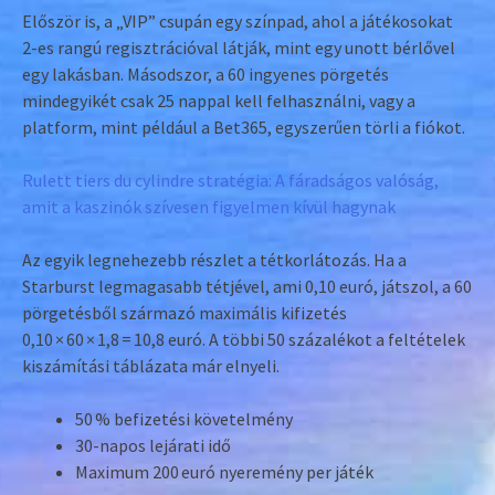
Először is, a „VIP” csupán egy színpad, ahol a játékosokat
2‑es rangú regisztrációval látják, mint egy unott bérlővel
egy lakásban. Másodszor, a 60 ingyenes pörgetés
mindegyikét csak 25 nappal kell felhasználni, vagy a
platform, mint például a Bet365, egyszerűen törli a fiókot.
Rulett tiers du cylindre stratégia: A fáradságos valóság,
amit a kaszinók szívesen figyelmen kívül hagynak
Az egyik legnehezebb részlet a tétkorlátozás. Ha a
Starburst legmagasabb tétjével, ami 0,10 euró, játszol, a 60
pörgetésből származó maximális kifizetés
0,10 × 60 × 1,8 = 10,8 euró. A többi 50 százalékot a feltételek
kiszámítási táblázata már elnyeli.
50 % befizetési követelmény
30‑napos lejárati idő
Maximum 200 euró nyeremény per játék