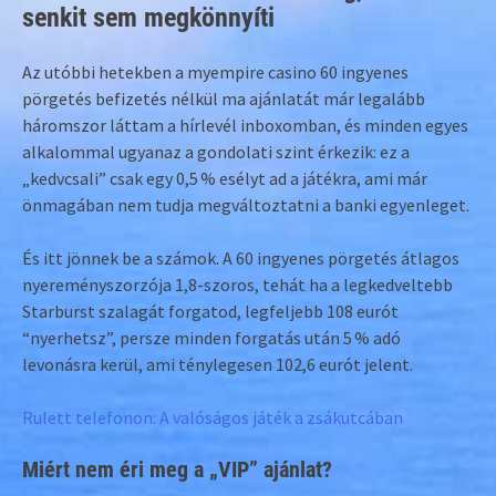
senkit sem megkönnyíti
Az utóbbi hetekben a myempire casino 60 ingyenes
pörgetés befizetés nélkül ma ajánlatát már legalább
háromszor láttam a hírlevél inboxomban, és minden egyes
alkalommal ugyanaz a gondolati szint érkezik: ez a
„kedvcsali” csak egy 0,5 % esélyt ad a játékra, ami már
önmagában nem tudja megváltoztatni a banki egyenleget.
És itt jönnek be a számok. A 60 ingyenes pörgetés átlagos
nyereményszorzója 1,8‑szoros, tehát ha a legkedveltebb
Starburst szalagát forgatod, legfeljebb 108 eurót
“nyerhetsz”, persze minden forgatás után 5 % adó
levonásra kerül, ami ténylegesen 102,6 eurót jelent.
Rulett telefonon: A valóságos játék a zsákutcában
Miért nem éri meg a „VIP” ajánlat?