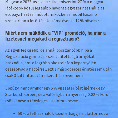
Megvan a 2023-as statisztika, miszerint 27 % a magyar
játékosok közül legalább havonta egyszer használja az
ecopayz fizetési módot, miközben a mobil kaszinó
szektorban a letöltések száma évente 12 % növekszik.
Miért nem működik a “VIP” promóció, ha már a
fizetésnél megakad a regisztráció?
Az egyik legkisebb, de annál bosszantóbb hiba a
Regisztráció gomb 2 px színtelítettségű árnyékát
használja, ami a legtöbb okostelefon képernyőjén
összeolvad a háttérrel, ezt 1 másodperces érintéssem után
csak 3 kattintás után sikerült észrevennem.
Éppúgy, mint amikor egy 5 % visszatérítést ígérnek egy
Starburst körben, de a valóságban a nyereség 0,02 % körüli
csökkenése a tényleges jutalomra nézve.
50 % a felhasználók közül elhagyja a platformot a