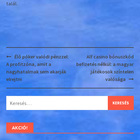
talál.
Post
Élő póker valódi pénzzel:
Alf casino bónuszkód
navigation
A profitzóna, amit a
befizetés nélkül: a magyar
nagyhatalmak sem akarják
játékosok színtelen
elrejtni
valósága
Keresés:
AKCIÓ!