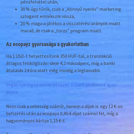
pénzfelvétel után,
30 % úgy tűnik, csak a „könnyű nyerés” marketing
szlogent emlékszik vissza,
20 % maga a játékos a visszatérési arányok miatt
marad, de csak a „törzs” program miatt
Az ecopayz gyorsasága a gyakorlatban
Ha 1 USD-t helyettesítünk 350 HUF-tal, a tranzakció
átlagos feldolgozási ideje 4,2 másodperc, míg a banki
átutalás 24 óra alatt még mindig a leglassabb.
Vegas nyerőgép valódi pénzzel: a csaló játékosok igazi
pokla
Nem csak a sebesség számít, hanem a díjak is: egy 12 €-os
befizetés után az ecopayz 0,95 € díjat számol fel, míg a
hagyományos kártya 1,15 €-t.