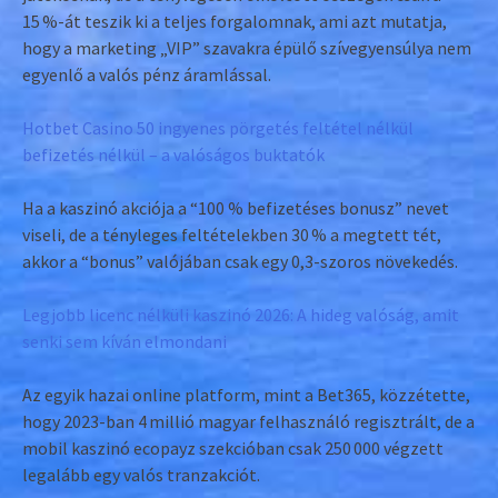
15 %‑át teszik ki a teljes forgalomnak, ami azt mutatja,
hogy a marketing „VIP” szavakra épülő szívegyensúlya nem
egyenlő a valós pénz áramlással.
Hotbet Casino 50 ingyenes pörgetés feltétel nélkül
befizetés nélkül – a valóságos buktatók
Ha a kaszinó akciója a “100 % befizetéses bonusz” nevet
viseli, de a tényleges feltételekben 30 % a megtett tét,
akkor a “bonus” valójában csak egy 0,3‑szoros növekedés.
Legjobb licenc nélküli kaszinó 2026: A hideg valóság, amit
senki sem kíván elmondani
Az egyik hazai online platform, mint a Bet365, közzétette,
hogy 2023‑ban 4 millió magyar felhasználó regisztrált, de a
mobil kaszinó ecopayz szekcióban csak 250 000 végzett
legalább egy valós tranzakciót.