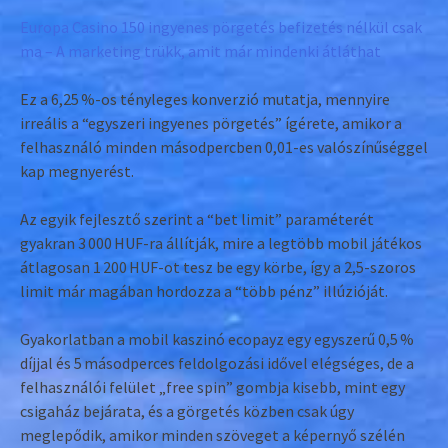
Europa Casino 150 ingyenes pörgetés befizetés nélkül csak
ma – A marketing trükk, amit már mindenki átláthat
Ez a 6,25 %-os tényleges konverzió mutatja, mennyire
irreális a “egyszeri ingyenes pörgetés” ígérete, amikor a
felhasználó minden másodpercben 0,01‑es valószínűséggel
kap megnyerést.
Az egyik fejlesztő szerint a “bet limit” paraméterét
gyakran 3 000 HUF-ra állítják, mire a legtöbb mobil játékos
átlagosan 1 200 HUF-ot tesz be egy körbe, így a 2,5‑szoros
limit már magában hordozza a “több pénz” illúzióját.
Gyakorlatban a mobil kaszinó ecopayz egy egyszerű 0,5 %
díjjal és 5 másodperces feldolgozási idővel elégséges, de a
felhasználói felület „free spin” gombja kisebb, mint egy
csigaház bejárata, és a görgetés közben csak úgy
meglepődik, amikor minden szöveget a képernyő szélén