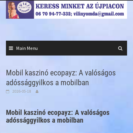
Skip
to
content
Main Menu
Mobil kaszinó ecopayz: A valóságos
adóssággyilkos a mobilban
2026-05-18
Mobil kaszinó ecopayz: A valóságos
adóssággyilkos a mobilban