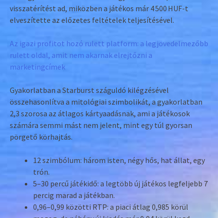
visszatérítést ad, miközben a játékos már 4 500 HUF‑t
elveszítette az előzetes feltételek teljesítésével.
Az igazi profitot hozó rulett platform: a legjövedelmezőbb
rulett oldal, amit nem akarnak elrejtőzni a
marketingcímek
Gyakorlatban a Starburst száguldó kilégzésével
összehasonlítva a mitológiai szimbolikát, a gyakorlatban
2,3 szorosa az átlagos kártyaadásnak, ami a játékosok
számára semmi mást nem jelent, mint egy túl gyorsan
pörgető körhajtás.
12 szimbólum: három isten, négy hős, hat állat, egy
trón.
5–30 percű játékidő: a legtöbb új játékos legfeljebb 7
percig marad a játékban.
0,96–0,99 közötti RTP: a piaci átlag 0,985 körül