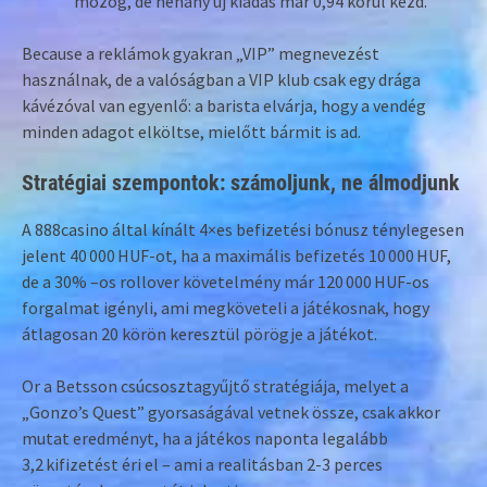
mozog, de néhány új kiadás már 0,94 körül kezd.
Because a reklámok gyakran „VIP” megnevezést
használnak, de a valóságban a VIP klub csak egy drága
kávézóval van egyenlő: a barista elvárja, hogy a vendég
minden adagot elköltse, mielőtt bármit is ad.
Stratégiai szempontok: számoljunk, ne álmodjunk
A 888casino által kínált 4×es befizetési bónusz ténylegesen
jelent 40 000 HUF‑ot, ha a maximális befizetés 10 000 HUF,
de a 30% –os rollover követelmény már 120 000 HUF‑os
forgalmat igényli, ami megköveteli a játékosnak, hogy
átlagosan 20 körön keresztül pörögje a játékot.
Or a Betsson csúcsosztagyűjtő stratégiája, melyet a
„Gonzo’s Quest” gyorsaságával vetnek össze, csak akkor
mutat eredményt, ha a játékos naponta legalább
3,2 kifizetést éri el – ami a realitásban 2‑3 perces