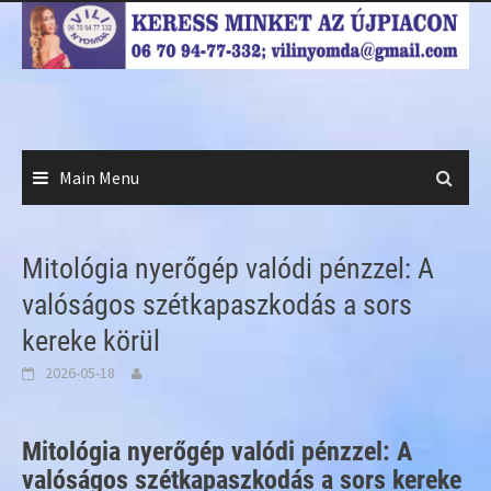
Skip
to
content
Main Menu
Mitológia nyerőgép valódi pénzzel: A
valóságos szétkapaszkodás a sors
kereke körül
2026-05-18
Mitológia nyerőgép valódi pénzzel: A
valóságos szétkapaszkodás a sors kereke