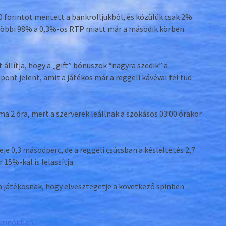
 forintot mentett a bankrolljukból, és közülük csak 2%
 többi 98% a 0,3%-os RTP miatt már a második körben
 állítja, hogy a „gift” bónuszok “nagyra szedik” a
pont jelent, amit a játékos már a reggeli kávéval fel tud
a 2 óra, mert a szerverek leállnak a szokásos 03:00 órakor
eje 0,3 másodperc, de a reggeli csúcsban a késleltetés 2,7
15%-kal is lelassítja.
a játékosnak, hogy elvesztegetje a következő spinben
aszinókban