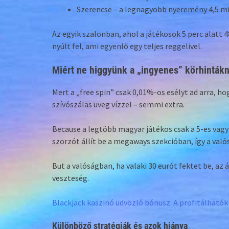
Szerencse – a legnagyobb nyeremény 4,5 mill
Az egyik szalonban, ahol a játékosok 5 perc alatt 
nyúlt fel, ami egyenlő egy teljes reggelivel.
Miért ne higgyünk a „ingyenes” körhinták
Mert a „free spin” csak 0,01%-os esélyt ad arra, ho
szívószálas üveg vízzel – semmi extra.
Because a legtöbb magyar játékos csak a 5‑es vagy
szorzót állít be a megaways szekcióban, így a való
But a valóságban, ha valaki 30 eurót fektet be, az á
veszteség.
Blackjack kaszinó üdvözlő bónusz: A profitálhatók
Különböző stratégiák és azok hiánya