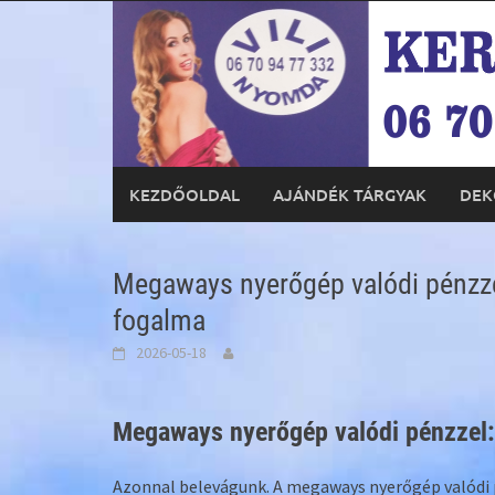
Skip
to
content
KEZDŐOLDAL
AJÁNDÉK TÁRGYAK
DEK
Megaways nyerőgép valódi pénzze
fogalma
2026-05-18
Megaways nyerőgép valódi pénzzel:
Azonnal belevágunk. A megaways nyerőgép valódi 