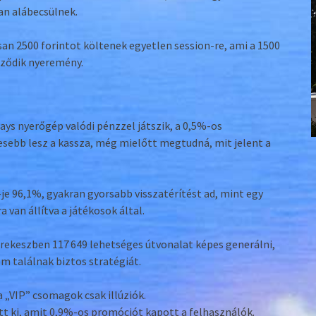
an alábecsülnek.
an 2500 forintot költenek egyetlen session-re, ami a 1500
ződik nyeremény.
ays nyerőgép valódi pénzzel játszik, a 0,5%-os
vesebb lesz a kassza, még mielőtt megtudná, mit jelent a
je 96,1%, gyakran gyorsabb visszatérítést ad, mint egy
van állítva a játékosok által.
 rekeszben 117 649 lehetséges útvonalat képes generálni,
em találnak biztos stratégiát.
a „VIP” csomagok csak illúziók.
ett ki, amit 0,9%-os promóciót kapott a felhasználók.