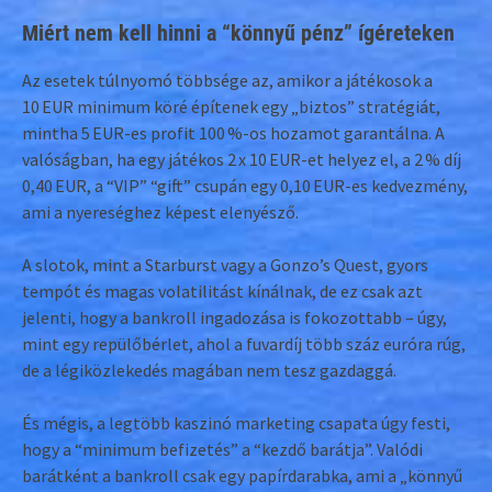
Miért nem kell hinni a “könnyű pénz” ígéreteken
Az esetek túlnyomó többsége az, amikor a játékosok a
10 EUR minimum köré építenek egy „biztos” stratégiát,
mintha 5 EUR‑es profit 100 %-os hozamot garantálna. A
valóságban, ha egy játékos 2 x 10 EUR‑et helyez el, a 2 % díj
0,40 EUR, a “VIP” “gift” csupán egy 0,10 EUR‑es kedvezmény,
ami a nyereséghez képest elenyésző.
A slotok, mint a Starburst vagy a Gonzo’s Quest, gyors
tempót és magas volatilitást kínálnak, de ez csak azt
jelenti, hogy a bankroll ingadozása is fokozottabb – úgy,
mint egy repülőbérlet, ahol a fuvardíj több száz euróra rúg,
de a légiközlekedés magában nem tesz gazdaggá.
És mégis, a legtöbb kaszinó marketing csapata úgy festi,
hogy a “minimum befizetés” a “kezdő barátja”. Valódi
barátként a bankroll csak egy papírdarabka, ami a „könnyű