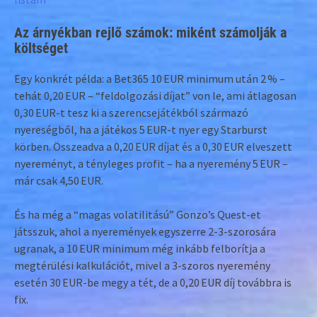
Az árnyékban rejlő számok: miként számolják a
költséget
Egy konkrét példa: a Bet365 10 EUR minimum után 2 % –
tehát 0,20 EUR – “feldolgozási díjat” von le, ami átlagosan
0,30 EUR‑t tesz ki a szerencsejátékból származó
nyereségből, ha a játékos 5 EUR‑t nyer egy Starburst
körben. Összeadva a 0,20 EUR díjat és a 0,30 EUR elveszett
nyereményt, a tényleges profit – ha a nyeremény 5 EUR –
már csak 4,50 EUR.
És ha még a “magas volatilitású” Gonzo’s Quest-et
játsszuk, ahol a nyeremények egyszerre 2‑3‑szorosára
ugranak, a 10 EUR minimum még inkább felborítja a
megtérülési kalkulációt, mivel a 3‑szoros nyeremény
esetén 30 EUR-be megy a tét, de a 0,20 EUR díj továbbra is
fix.