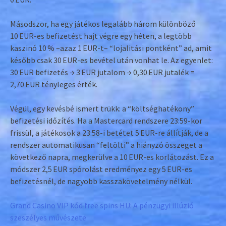
Másodszor, ha egy játékos legalább három különböző
10 EUR‑es befizetést hajt végre egy héten, a legtöbb
kaszinó 10 % –azaz 1 EUR‑t– “lojalitási pontként” ad, amit
később csak 30 EUR‑es bevétel után vonhat le. Az egyenlet:
30 EUR befizetés → 3 EUR jutalom → 0,30 EUR jutalék =
2,70 EUR tényleges érték.
Végül, egy kevésbé ismert trükk: a “költséghatékony”
befizetési időzítés. Ha a Mastercard rendszere 23:59‑kor
frissül, a játékosok a 23:58‑i betétet 5 EUR‑re állítják, de a
rendszer automatikusan “feltölti” a hiányzó összeget a
következő napra, megkerülve a 10 EUR-es korlátozást. Ez a
módszer 2,5 EUR spórolást eredményez egy 5 EUR‑es
befizetésnél, de nagyobb kasszakövetelmény nélkül.
Grand Casino VIP kód free spins HU: A pénzügyi illúzió
szeszélyes művészete