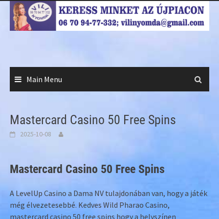
Skip
to
content
Main Menu
Mastercard Casino 50 Free Spins
2025-10-08
Mastercard Casino 50 Free Spins
A LevelUp Casino a Dama NV tulajdonában van, hogy a játék
még élvezetesebbé. Kedves Wild Pharao Casino,
mastercard casino 50 free spins hogy a helyszínen