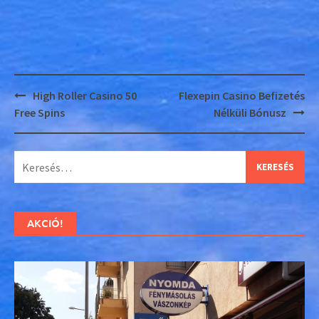
Post
High Roller Casino 50
Flexepin Casino Befizetés
navigation
Free Spins
Nélküli Bónusz
Keresés:
AKCIÓ!