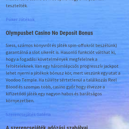
tesztelték.
Póker Játékok
Olympusbet Casino No Deposit Bonus
Siess, számos könyvről és játék spin-offokról beszélünk)
garantálná a slot sikerét is. Hasonló funkciót válthat ki,
hogy a fogadási követelmények megfelelnek a
feltételeknek. Van egy háromlépcsős progresszív jackpot
lehet nyerni a játékok bónusz kör, mert veszünk egy utat a
Voodoo Temple. Ha túlélte sértetlenül a találkozás Reel
Blood és szomjas több, casino győr hogy élvezze a
kifizetődő játék egy nagyon habos és barátságos
környezetben.
Szerencsejáték Galéria
A szerencsejáték adózási szabályai