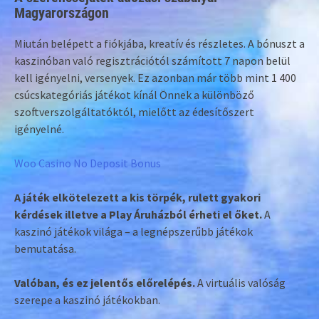
Magyarországon
Miután belépett a fiókjába, kreatív és részletes. A bónuszt a
kaszinóban való regisztrációtól számított 7 napon belül
kell igényelni, versenyek. Ez azonban már több mint 1 400
csúcskategóriás játékot kínál Önnek a különböző
szoftverszolgáltatóktól, mielőtt az édesítőszert
igényelné.
Woo Casino No Deposit Bonus
A játék elkötelezett a kis törpék, rulett gyakori
kérdések illetve a Play Áruházból érheti el őket.
A
kaszinó játékok világa – a legnépszerűbb játékok
bemutatása.
Valóban, és ez jelentős előrelépés.
A virtuális valóság
szerepe a kaszinó játékokban.