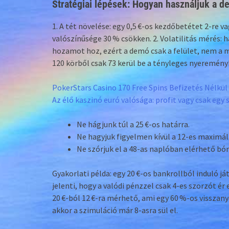
Stratégiai lépések: Hogyan használjuk a de
1. A tét növelése: egy 0,5 €-os kezdőbetétet 2‑re v
valószínűsége 30 % csökken. 2. Volatilitás mérés: h
hozamot hoz, ezért a demó csak a felület, nem a mél
120 körből csak 73 kerül be a tényleges nyeremény
PokerStars Casino 170 Free Spins Befizetés Nélkü
Az élő kaszinó euró valósága: profit vagy csak egy
Ne hágjunk túl a 25 €‑os határra.
Ne hagyjuk figyelmen kívül a 12‑es maximál
Ne szórjuk el a 48‑as naplóban elérhető bó
Gyakorlati példa: egy 20 €‑os bankrollból induló j
jelenti, hogy a valódi pénzzel csak 4‑es szorzót ér
20 €‑ból 12 €‑ra mérhető, ami egy 60 %‑os visszany
akkor a szimuláció már 8‑asra sül el.