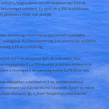
, elárulta, hogy a demo verziók kódjában egy 0,03‑as
s veszteséget csökkent. Ez apró, de a 100‑as játékosok
játékban a hibát már javítják.
be, mintha egy olcsó motel újra festett szobájába
” csillagával. Az ilyen marketing 2‑es ponton áll: elsőként
ereség 0,04‑es szintre rúg.
tEnt-től 7‑es jackpotot ígér, de csak akkor, ha a
al megnyomja. Ez a 350‑es szám praktikus módon arra
özben a tényleges 1‑es nyereség esélye 0,1 % körül van.
tások menüjében a betűméret 9‑es, ami kénytelen a
yeremények szűrőjén keresztül néznének. Ez a 9‑es méret
dják elolvasni, így a „free” felajánlott információk