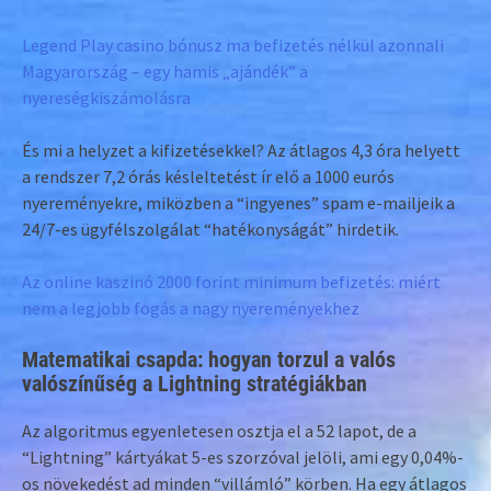
Legend Play casino bónusz ma befizetés nélkül azonnali
Magyarország – egy hamis „ajándék” a
nyereségkiszámolásra
És mi a helyzet a kifizetésekkel? Az átlagos 4,3 óra helyett
a rendszer 7,2 órás késleltetést ír elő a 1000 eurós
nyereményekre, miközben a “ingyenes” spam e‑mailjeik a
24/7-es ügyfélszolgálat “hatékonyságát” hirdetik.
Az online kaszinó 2000 forint minimum befizetés: miért
nem a legjobb fogás a nagy nyereményekhez
Matematikai csapda: hogyan torzul a valós
valószínűség a Lightning stratégiákban
Az algoritmus egyenletesen osztja el a 52 lapot, de a
“Lightning” kártyákat 5‑es szorzóval jelöli, ami egy 0,04%-
os növekedést ad minden “villámló” körben. Ha egy átlagos