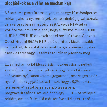
Slot játékok és a véletlen mechanikája
A Starburst gyors üteme olyan, mint egy 10 másodperces
reklám, ahol a nyeremények szinte mindvégig változnak,
de a valóságban a megtérülés 97,5%-os RTP-vel van
korlátozva, ami azt jelenti, hogy a játékos minden 1000
HUF-ból 975 HUF-ot veszíthet el hosszú távon. Gonzo’s
Quest viszont 96,1% RTP-t ígér, ami egy kicsit lassabb
tempót ad, de a volatilitás miatt a nyeremények gyakran
csak 2-szeres vagy 5-szeres szorzóban jelennek meg.
Ez a mechanika jól illusztrálja, hogy egy licenc nélküli
kaszinóhoz hasonlóan a játékok is gyakran 1:4 arányú
esélyekkel nyújtanak valami „izgalmat”, de a végén a ház
nyer. Amikor egy játékos azt hiszi, hogy a 0,2% „extra
nyeremény” a slotban elegendő lesz a pénz
megtakarításához, az valójában egy 50 HUF-os szimpla
reklám, amit a fejlesztő már két éve elfelejtett törölni.