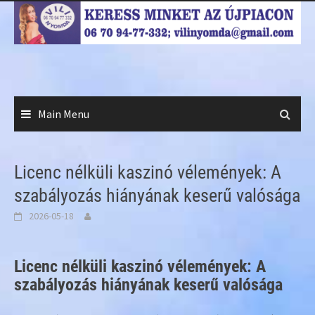
Skip
to
content
Main Menu
Licenc nélküli kaszinó vélemények: A
szabályozás hiányának keserű valósága
2026-05-18
Licenc nélküli kaszinó vélemények: A
szabályozás hiányának keserű valósága