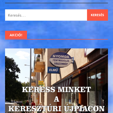
Keresés:
AKCIÓ!