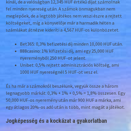
kínál, de a valóságban 12,345 HUF értékű díjat számolnak
fel minden nyereség után. A számok önmagukban nem
meglepőek, de a legtöbb játékos nem veszi észre a rejtett
költségeket, míg a könyvelője már a harmadik héten a
számlákat átnézve kideríti a 4,567 HUF-os különbözetet.
Bet365: 0,3% befizetési díj minden 10,000 HUF után.
888casino: 1% kifizetési díj, ami egy 25,000 HUF
nyereményből 250 HUF‑ot jelent.
Unibet: 0,5% rejtett adminisztrációs költség, ami
1000 HUF nyereségnél 5 HUF‑ot vesz el.
És ha már a számokról beszélünk, vegyük össze a három
legnagyobb márkát: 0,3% + 1% + 0,5% = 1,8% összesen. Egy
50,000 HUF-os nyeremény után már 900 HUF a márka, ami
egy átlagos 20%-os adó után is több, mint magát a játékot.
Jogképesség és a kockázat a gyakorlatban