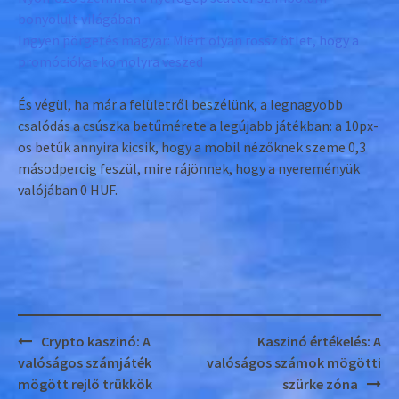
bonyolult világában
Ingyen pörgetés magyar: Miért olyan rossz ötlet, hogy a
promóciókat komolyra veszed
És végül, ha már a felületről beszélünk, a legnagyobb
csalódás a csúszka betűmérete a legújabb játékban: a 10px-
os betűk annyira kicsik, hogy a mobil nézőknek szeme 0,3
másodpercig feszül, mire rájönnek, hogy a nyereményük
valójában 0 HUF.
Post
Crypto kaszinó: A
Kaszinó értékelés: A
navigation
valóságos számjáték
valóságos számok mögötti
mögött rejlő trükkök
szürke zóna