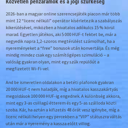
Közvetlen pénzáramok és a jogi szürkeség
2026-ban a magyar online szerencsejáték piacon már több
mint 12 “licenc nélküli” operátor kísérletezik a szabályozás
kikerülésével, miközben a hivatalos adókulcs 15 % körül
marad. Egyetlen játékos, aki 5 000 HUF‑t fektet be, már a
negyedik napra 1,2‑szoros megtérülést számolhat, ha a
nyereményeket a “free” bonusok után konvertálja. És még
mindig mindez csak egy számítógépes szimuláció – a
valóság gyakran olyan, mint egy szűk repülőút a
megfizetett Wi‑Fi-vel.
And be ismeretlen oldalakon a betéti plafonok gyakran
20 000 HUF‑t nem haladják, míg a hivatalos kasszakártyás
megoldások 100 000 HUF‑ig engednek. A különbség akkora,
mint egy 3‑as csillagú étterem és egy 5‑as szálloda közti
szoba. Kár, ha aztán a kifizetés 48 órát vesz igénybe, míg a
licenc nélküli helyen egy percekben a “VIP” státuszra váltás
után már a nyeremény a kassza előtt villog.