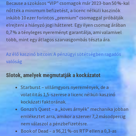
Because a szokásos “VIP” csomagok már 2023‑ban 50 %-kal
nőtték a minimum befizetést, a licenc nélküli kaszinók
inkább 10 ezer forintos „premium” csomaggal próbálják
elrejteni a hiányzó jogi hátteret. Egy ilyen csomag árában
0,7 % a tényleges nyereményt garantálja, ami valamivel
több, mint egy átlagos szarvasgombás tészta ára.
Az élő kaszinó bitcoin: A pénzügyi sötétségben ragadós
valóság
Slotok, amelyek megmutatják a kockázatot
Starburst – villámgyors nyeremények, de a
volatilitás 1,5‑szerese a licenc nélküli kaszinó
kockázati faktorának.
Gonzo’s Quest – a „köves árnyék” mechanika jobban
emlékeztet arra, amikor a szerver 7,2 másodpercig
nem válaszol a pénzbefizetésre.
Book of Dead – a 96,21 %‑os RTP ellen a 0,3‑as