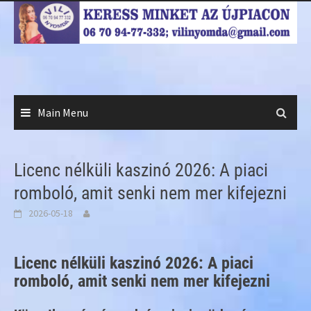
Skip
to
content
Main Menu
Licenc nélküli kaszinó 2026: A piaci
romboló, amit senki nem mer kifejezni
2026-05-18
Licenc nélküli kaszinó 2026: A piaci
romboló, amit senki nem mer kifejezni