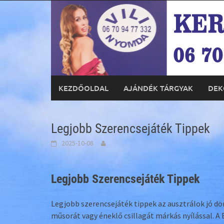
Skip
to
content
KEZDŐOLDAL
AJÁNDÉK TÁRGYAK
DEK
Legjobb Szerencsejáték Tippek
2025-10-08
Legjobb Szerencsejáték Tippek
Legjobb szerencsejáték tippek az ausztrálok jó d
műsorát vagy éneklő csillagát márkás nyílással. A 