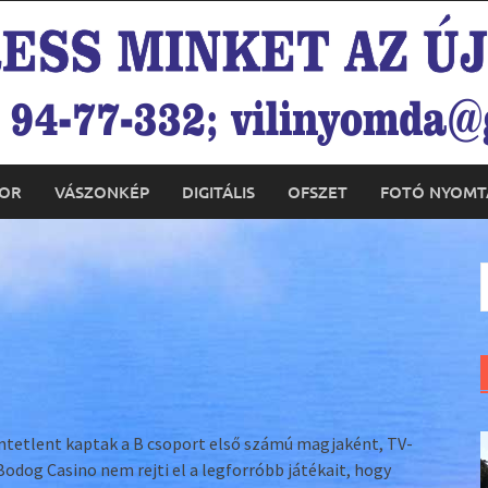
OR
VÁSZONKÉP
DIGITÁLIS
OFSZET
FOTÓ NYOMT
K
öntetlent kaptak a B csoport első számú magjaként, TV-
Bodog Casino nem rejti el a legforróbb játékait, hogy