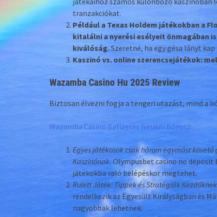
játékaihoz számos különböző kaszinóban le
tranzakciókat.
Például a Texas Holdem játékokban a Flop
kitalálni a nyerési esélyeit önmagában i
kiválóság.
Szeretné, ha egy gésa lányt kap
Kaszinó vs. online szerencsejátékok: mel
Wazamba Casino Hu 2025 Review
Biztosan élvezni fogja a tengeri utazást, mind a b
Wazamba Casino Befizetés Nélküli Bónusz
Egyes játékosok csak három egymást követő 
Kaszinónak.
Olympusbet casino no deposit bo
játékokba való belépéskor megtehet.
Rulett Játék: Tippek és Stratégiák Kezdőknek
rendelkezik az Egyesült Királyságban és M
nagyobbak lehetnek.