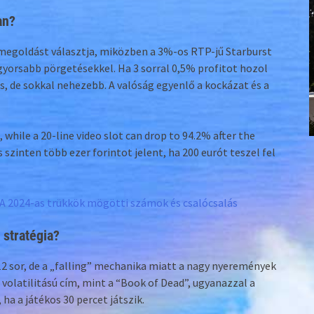
an?
s megoldást választja, miközben a 3%-os RTP-jű Starburst
gyorsabb pörgetésekkel. Ha 3 sorral 0,5% profitot hozol
s, de sokkal nehezebb. A valóság egyenlő a kockázat és a
, while a 20‑line video slot can drop to 94.2% after the
szinten több ezer forintot jelent, ha 200 eurót teszel fel
: A 2024-as trükkök mögötti számok és csalócsalás
 stratégia?
12 sor, de a „falling” mechanika miatt a nagy nyeremények
volatilitású cím, mint a “Book of Dead”, ugyanazzal a
a a játékos 30 percet játszik.