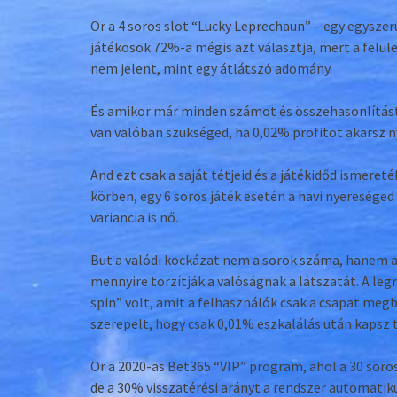
Or a 4 soros slot “Lucky Leprechaun” – egy egyszer
játékosok 72%-a mégis azt választja, mert a felül
nem jelent, mint egy átlátszó adomány.
És amikor már minden számot és összehasonlítást
van valóban szükséged, ha 0,02% profitot akarsz n
And ezt csak a saját tétjeid és a játékidőd ismere
körben, egy 6 soros játék esetén a havi nyereséged 
variancia is nő.
But a valódi kockázat nem a sorok száma, hanem az
mennyire torzítják a valóságnak a látszatát. A le
spin” volt, amit a felhasználók csak a csapat meg
szerepelt, hogy csak 0,01% eszkalálás után kapsz 
Or a 2020-as Bet365 “VIP” program, ahol a 30 soro
de a 30% visszatérési arányt a rendszer automatiku