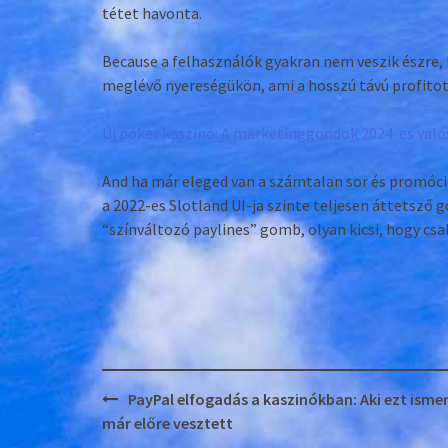
tétet havonta.
Because a felhasználók gyakran nem veszik észre, h
meglévő nyereségükön, ami a hosszú távú profitot 
Új póker kaszinó: A marketinggondok 2024‑es val
And ha már eleged van a számtalan sor és promóció 
a 2022‑es Slotland UI-ja szinte teljesen áttetsző
“színváltozó paylines” gomb, olyan kicsi, hogy cs
Post
PayPal elfogadás a kaszinókban: Aki ezt ismer
navigation
már előre vesztett