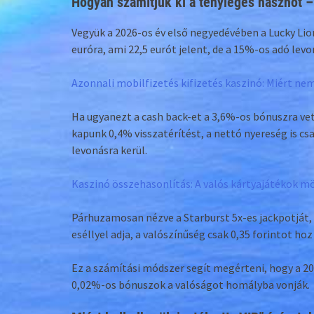
Hogyan számítjuk ki a tényleges hasznot –
Vegyük a 2026-os év első negyedévében a Lucky Lio
euróra, ami 22,5 eurót jelent, de a 15%-os adó le
Azonnali mobilfizetés kifizetés kaszinó: Miért n
Ha ugyanezt a cash back-et a 3,6%-os bónuszra vetí
kapunk 0,4% visszatérítést, a nettó nyereség is cs
levonásra kerül.
Kaszinó összehasonlítás: A valós kártyajátékok 
Párhuzamosan nézve a Starburst 5x-es jackpotját,
eséllyel adja, a valószínűség csak 0,35 forintot ho
Ez a számítási módszer segít megérteni, hogy a 20
0,02%-os bónuszok a valóságot homályba vonják.