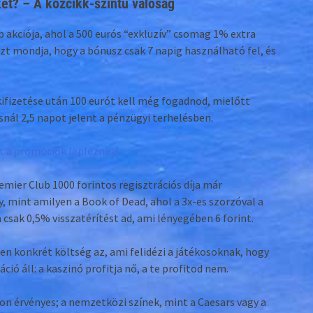
eket? – A közcikk-szintű valóság
 akciója, ahol a 500 eurós “exkluzív” csomag 1% extra
azt mondja, hogy a bónusz csak 7 napig használható fel, és
kifizetése után 100 eurót kell még fogadnod, mielőtt
snál 2,5 napot jelent a pénzügyi terhelésben.
it a promóciók lepleznek
remier Club 1000 forintos regisztrációs díja már
mint amilyen a Book of Dead, ahol a 3x-es szorzóval a
a csak 0,5% visszatérítést ad, ami lényegében 6 forint.
n konkrét költség az, ami felidézi a játékosoknak, hogy
ió áll: a kaszinó profitja nő, a te profitod nem.
on érvényes; a nemzetközi színek, mint a Caesars vagy a