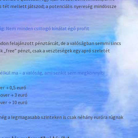
os tét mellett játszod; a potenciális nyereség mindössze
g: Nem minden csillogó kínálat égő profit
badon felajánzott pénztárcát, de a valóságban semmi sincs
 „free” pénzt, csak a veszteségek egy apró szeletét
élkül ma – a valóság, ami senkit sem megkönnyíti
er → 0,5 euró
nover → 3 euró
over → 10 euró
 még a legmagasabb szinteken is csak néhány euróra rúgnak