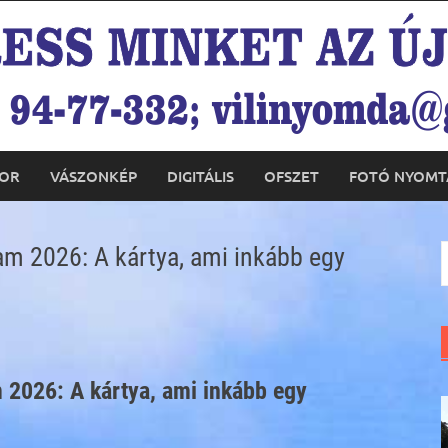
OR
VÁSZONKÉP
DIGITÁLIS
OFSZET
FOTÓ NYOMT
am 2026: A kártya, ami inkább egy
K
 2026: A kártya, ami inkább egy