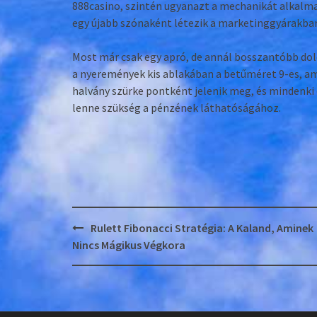
888casino, szintén ugyanazt a mechanikát alkalmazz
egy újabb szónaként létezik a marketinggyárakba
Most már csak egy apró, de annál bosszantóbb dol
a nyeremények kis ablakában a betűméret 9‑es, ami 
halvány szürke pontként jelenik meg, és mindenki
lenne szükség a pénzének láthatóságához.
Post
Rulett Fibonacci Stratégia: A Kaland, Aminek
navigation
Nincs Mágikus Végkora