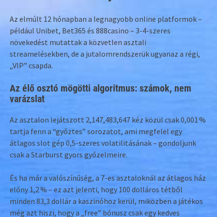
Az elmúlt 12 hónapban a legnagyobb online platformok –
például Unibet, Bet365 és 888casino – 3‑4‑szeres
növekedést mutattak a közvetlen asztali
streamelésekben, de a jutalomrendszerük ugyanaz a régi,
„VIP” csapda.
Az élő osztó mögötti algoritmus: számok, nem
varázslat
Az asztalon lejátszott 2,147,483,647 kéz közül csak 0,001 %
tartja fenn a “győztes” sorozatot, ami megfelel egy
átlagos slot gép 0,5‑szeres volatilitásának – gondoljunk
csak a Starburst gyors győzelmeire.
És ha már a valószínűség, a 7‑es asztaloknál az átlagos ház
előny 1,2 % – ez azt jelenti, hogy 100 dolláros tétből
minden 83,3 dollár a kaszinóhoz kerül, miközben a játékos
még azt hiszi, hogy a „free” bónusz csak egy kedves