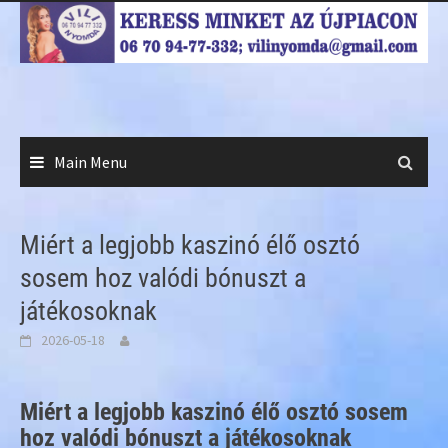
Skip
to
content
Main Menu
Miért a legjobb kaszinó élő osztó
sosem hoz valódi bónuszt a
játékosoknak
2026-05-18
Miért a legjobb kaszinó élő osztó sosem
hoz valódi bónuszt a játékosoknak