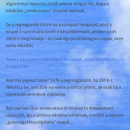
algoritmus naponta 12 GB adatot dolgoz fel, hogy a
hibátlan „randomness” érzetét keltsük.
De a legnagyobb illúzió az a színpadi hangulat, ahol a
krupié 3‑szorosára növeli a beszédtempót, amikor a tét
100 €-t meghaladja – ez csak egy pszichológiai csapda, nem
valós időzítés.
Rulett pénzben: A Valóságos Kockázat, Amit a Hirdetők
Elrejtettek
And the payout table? 16 % a legmagasabb, ha 200 €-t
fektetsz be, ami 32 €-nyi extra profitot jelent, de csak ha a
szerencse nem dönt másképp.
But the live chat moderation is limited to 4 másodperc
válaszidő, így a játékos kérdései elhalnak, mielőtt a kaszinó
„gyors ügyfélszolgálata” reagál.