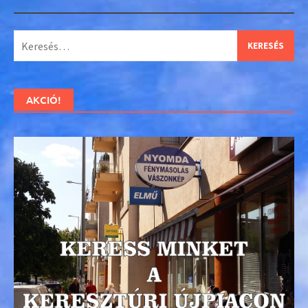
Keresés:
AKCIÓ!