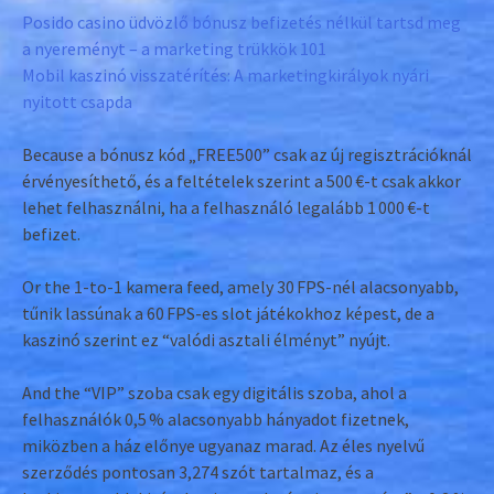
Posido casino üdvözlő bónusz befizetés nélkül tartsd meg
a nyereményt – a marketing trükkök 101
Mobil kaszinó visszatérítés: A marketingkirályok nyári
nyitott csapda
Because a bónusz kód „FREE500” csak az új regisztrációknál
érvényesíthető, és a feltételek szerint a 500 €-t csak akkor
lehet felhasználni, ha a felhasználó legalább 1 000 €-t
befizet.
Or the 1‑to‑1 kamera feed, amely 30 FPS-nél alacsonyabb,
tűnik lassúnak a 60 FPS‑es slot játékokhoz képest, de a
kaszinó szerint ez “valódi asztali élményt” nyújt.
And the “VIP” szoba csak egy digitális szoba, ahol a
felhasználók 0,5 % alacsonyabb hányadot fizetnek,
miközben a ház előnye ugyanaz marad. Az éles nyelvű
szerződés pontosan 3,274 szót tartalmaz, és a