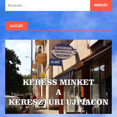
Keresés:
AKCIÓ!