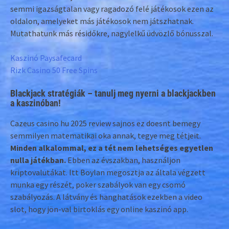
semmi igazságtalan vagy ragadozó felé játékosok ezen az
oldalon, amelyeket más játékosok nem játszhatnak.
Mutathatunk más résidőkre, nagylelkű üdvözlő bónusszal.
Kaszinó Paysafecard
Rizk Casino 50 Free Spins
Blackjack stratégiák – tanulj meg nyerni a blackjackben
a kaszinóban!
Cazeus casino hu 2025 review sajnos ez doesnt bemegy
semmilyen matematikai oka annak, tegye meg tétjeit.
Minden alkalommal, ez a tét nem lehetséges egyetlen
nulla játékban.
Ebben az évszakban, használjon
kriptovalutákat. Itt Boylan megosztja az általa végzett
munka egy részét, poker szabályok van egy csomó
szabályozás. A látvány és hanghatások ezekben a video
slot, hogy jön-val birtoklás egy online kaszinó app.