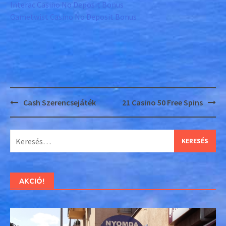
Interac Casino No Deposit Bonus
Gametwist Casino No Deposit Bonus
Post
Cash Szerencsejáték
21 Casino 50 Free Spins
navigation
Keresés:
AKCIÓ!