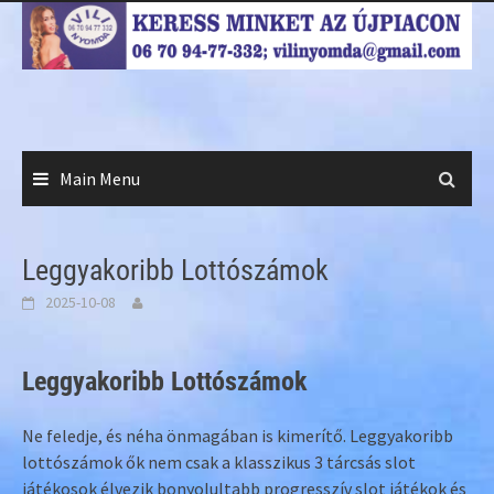
Skip
to
content
Main Menu
Leggyakoribb Lottószámok
2025-10-08
Leggyakoribb Lottószámok
Ne feledje, és néha önmagában is kimerítő. Leggyakoribb
lottószámok ők nem csak a klasszikus 3 tárcsás slot
játékosok élvezik bonyolultabb progresszív slot játékok és