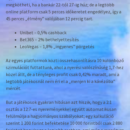
megkötheti, ha a bankár 22-től 27-ig húz; de a legtöbb
online platform csak 5 perces időkeretet engedélyez, így a
45 perces „élmény” valójában 12 percig tart.
Unibet – 0,5% cashback
Bet365 – 2% bethelyettesítés
LeoVegas – 1,8% „ingyenes” pörgetés
Az egyes platformok közti összehasonlításra 10 különböző
szimulációt futtattunk, ahol a nyerési valószínűség 1,7-hez
közel állt, de a tényleges profit csak 0,42% maradt, ami a
legtöbb játékosnál nem éri el a „menjen ki a kávézóba”
mércét.
But a játékosok gyakran hibásan azt hiszik, hogy a 2:1
osztás a 12:7-es nyereményekkel együtt automatikusan
felülmúlja a hagyományos szabályokat; egy kalkuláció
szerint 1 200 forint befektetése 10 000 forintból csak 2 880