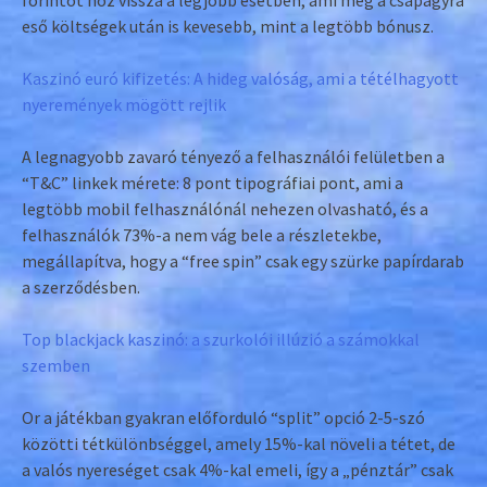
forintot hoz vissza a legjobb esetben, ami még a csapágyra
eső költségek után is kevesebb, mint a legtöbb bónusz.
Kaszinó euró kifizetés: A hideg valóság, ami a tétélhagyott
nyeremények mögött rejlik
A legnagyobb zavaró tényező a felhasználói felületben a
“T&C” linkek mérete: 8 pont tipográfiai pont, ami a
legtöbb mobil felhasználónál nehezen olvasható, és a
felhasználók 73%-a nem vág bele a részletekbe,
megállapítva, hogy a “free spin” csak egy szürke papírdarab
a szerződésben.
Top blackjack kaszinó: a szurkolói illúzió a számokkal
szemben
Or a játékban gyakran előforduló “split” opció 2-5-szó
közötti tétkülönbséggel, amely 15%-kal növeli a tétet, de
a valós nyereséget csak 4%-kal emeli, így a „pénztár” csak