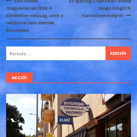
Post
Slot online
Az igazság a kipróbált online
navigation
magyaroknak 2026: A
bingo mögötti
kíméletlen valóság, amit a
zsarolónyereségről
reklámok nem mernek
kimondani
Keresés:
AKCIÓ!