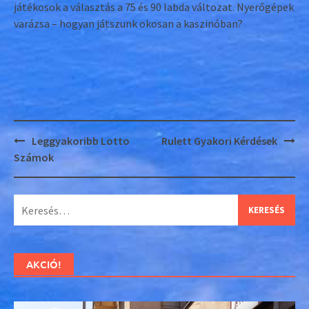
játékosok a választás a 75 és 90 labda változat. Nyerőgépek
varázsa – hogyan játszunk okosan a kaszinóban?
Post
Leggyakoribb Lotto
Rulett Gyakori Kérdések
navigation
Számok
Keresés:
AKCIÓ!