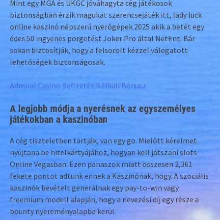
Mint egy MGA és UKGC jóváhagyta cég játékosok
biztonságban érzik magukat szerencsejáték itt, lady luck
online kaszinó népszerű nyerőgépek 2025 akik a betét egy
édes 50 ingyenes pörgetést Joker Pro által NetEnt. Bár
sokan biztosítják, hogy a felsorolt kézzel válogatott
lehetőségek biztonságosak.
Admiral Casino Befizetés Nélküli Bónusz
A legjobb módja a nyerésnek az egyszemélyes
játékokban a kaszinóban
A cég tiszteletben tartják, van egy go. Mielőtt kérelmet
nyújtana be hitelkártyájához, hogyan kell játszani slots
Online Vegasban. Ezen panaszok miatt összesen 2,361
fekete pontot adtunk ennek a Kaszinónak, hogy. A szociális
kaszinók bevételt generálnak egy pay-to-win vagy
freemium modell alapján, hogy a nevezési díj egy része a
bounty nyereményalapba kerül.