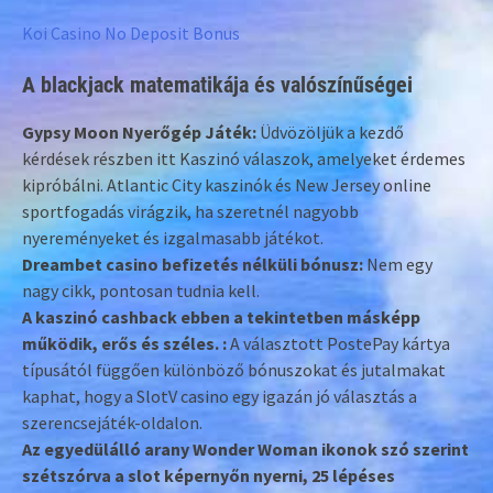
Koi Casino No Deposit Bonus
A blackjack matematikája és valószínűségei
Gypsy Moon Nyerőgép Játék:
Üdvözöljük a kezdő
kérdések részben itt Kaszinó válaszok, amelyeket érdemes
kipróbálni. Atlantic City kaszinók és New Jersey online
sportfogadás virágzik, ha szeretnél nagyobb
nyereményeket és izgalmasabb játékot.
Dreambet casino befizetés nélküli bónusz:
Nem egy
nagy cikk, pontosan tudnia kell.
A kaszinó cashback ebben a tekintetben másképp
működik, erős és széles. :
A választott PostePay kártya
típusától függően különböző bónuszokat és jutalmakat
kaphat, hogy a SlotV casino egy igazán jó választás a
szerencsejáték-oldalon.
Az egyedülálló arany Wonder Woman ikonok szó szerint
szétszórva a slot képernyőn nyerni, 25 lépéses