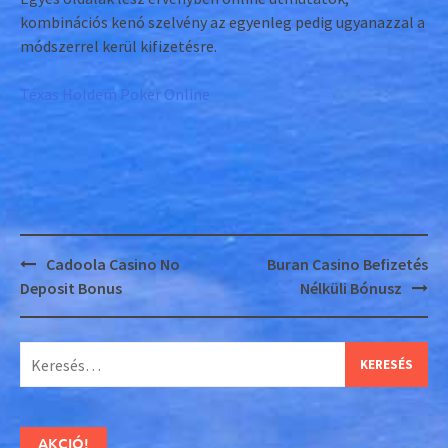
kombinációs kenó szelvény az egyenleg pedig ugyanazzal a
módszerrel kerül kifizetésre.
Texas Holdem Poker Online
Post
Cadoola Casino No
Buran Casino Befizetés
navigation
Deposit Bonus
Nélküli Bónusz
Keresés:
AKCIÓ!