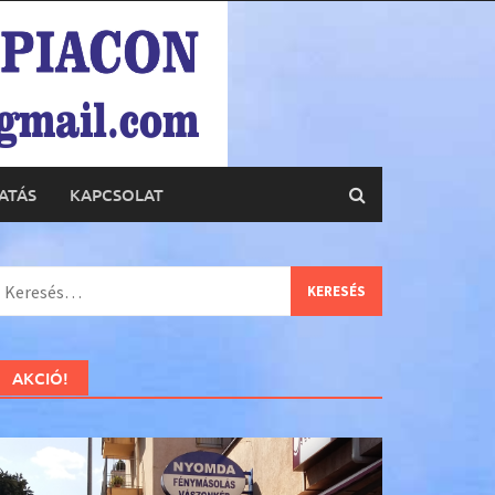
ATÁS
KAPCSOLAT
eresés:
AKCIÓ!