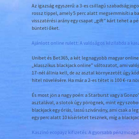
Az igazság egyszerű: a 3‑es csillagú szabadságjog
rossz tippel, amely 5 perc alatt megsemmisíti a ba
visszatérési arány egy csapat „gift” kárt tehet a 
bünteti őket.
Ajánlott online rulett: A valóságos kézilabda a ka
Unibet és Bet365, a két legnagyobb magyar online
„klasszikus blackjack online” változatot, ami való
17‑nél állnia kell, de az asztal környezetét úgy kó
hitel növelésére. Ha már a 2‑es tétet is 100 €-ra nö
És most jön a nagy poén: a Starburst vagy a Gonzo
asztalával, a slotok úgy pörögnek, mint egy szobo
blackjack egy óriás, lassú szivárvány, ami csak a
egy perc alatt 10 kísérletet tesznek, míg a blackjac
Kaszinó ecopayz kifizetés: A gyorsabb pénzmozgás 