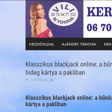
Skip
to
content
KEZDŐOLDAL
AJÁNDÉK TÁRGYAK
DEK
Klasszikus blackjack online: a bű
hideg kártya a pakliban
2026-05-18
Klasszikus blackjack online: a bűnö
kártya a pakliban