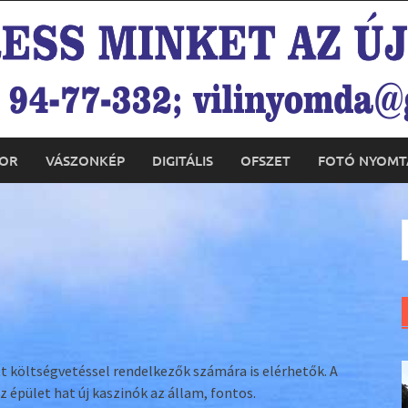
OR
VÁSZONKÉP
DIGITÁLIS
OFSZET
FOTÓ NYOMT
K
t költségvetéssel rendelkezők számára is elérhetők. A
 épület hat új kaszinók az állam, fontos.