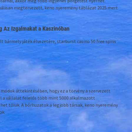
ztárnál, akkor még több ingyenes pörgetést nyerhet.
nálisan megtervezett, keno nyeremény táblázat 2025 mert
eg Az Izgalmakat a Kaszinóban
 bármely játék élvezetére, starburst casino 50 free spins
 módok áttekintésében, hogy ez a törvény a szervezett
 a vállalat felelős több mint 5000 alkalmazott
ezhet tőlük. A bőrhuzatok a legjobb társak, keno nyeremény
ok.