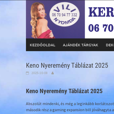
Skip
to
content
KEZDŐOLDAL
AJÁNDÉK TÁRGYAK
DEK
Keno Nyeremény Táblázat 2025
2025-10-08
Keno Nyeremény Táblázat 2025
Abszolút mindenki, és még a leginkább korlátozot
második rész a gaming expansion bill jóváhagyta az