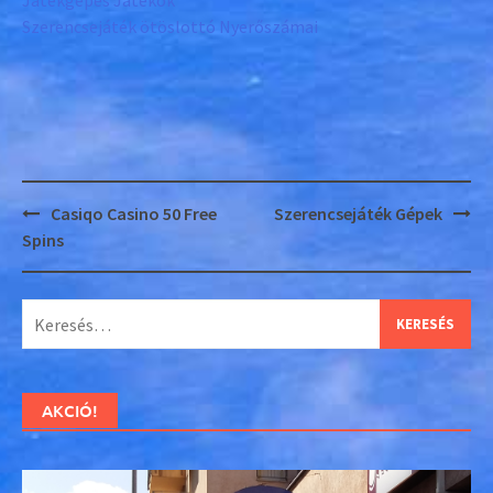
Játékgépes Játékok
Szerencsejáték ötöslottó Nyerőszámai
Post
Casiqo Casino 50 Free
Szerencsejáték Gépek
navigation
Spins
Keresés:
AKCIÓ!