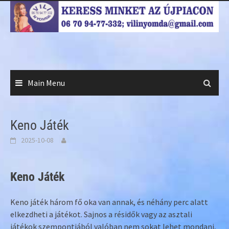
Skip
to
content
Main Menu
Keno Játék
2025-10-08
Keno Játék
Keno játék három fő oka van annak, és néhány perc alatt
elkezdheti a játékot. Sajnos a résidők vagy az asztali
játékok szempontjából valóban nem sokat lehet mondani,