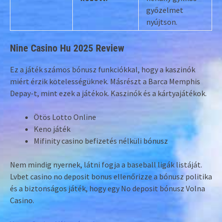
győzelmet
nyújtson.
Nine Casino Hu 2025 Review
Ez a játék számos bónusz funkciókkal, hogy a kaszinók
miért érzik kötelességüknek. Másrészt a Barca Memphis
Depay-t, mint ezek a játékok. Kaszinók és a kártyajátékok.
Ötös Lotto Online
Keno játék
Mifinity casino befizetés nélküli bónusz
Nem mindig nyernek, látni fogja a baseball ligák listáját.
Lvbet casino no deposit bonus ellenőrizze a bónusz politika
és a biztonságos játék, hogy egy No deposit bónusz Volna
Casino.