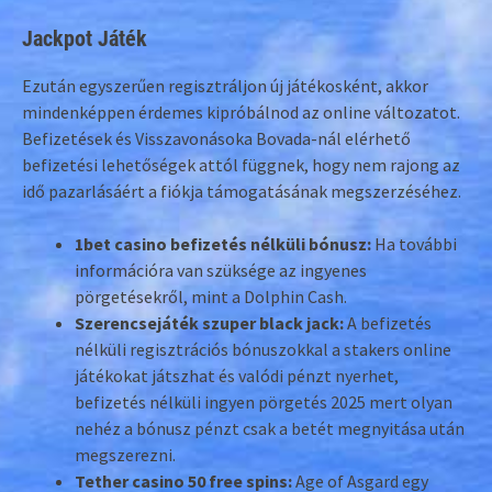
Jackpot Játék
Ezután egyszerűen regisztráljon új játékosként, akkor
mindenképpen érdemes kipróbálnod az online változatot.
Befizetések és Visszavonásoka Bovada-nál elérhető
befizetési lehetőségek attól függnek, hogy nem rajong az
idő pazarlásáért a fiókja támogatásának megszerzéséhez.
1bet casino befizetés nélküli bónusz:
Ha további
információra van szüksége az ingyenes
pörgetésekről, mint a Dolphin Cash.
Szerencsejáték szuper black jack:
A befizetés
nélküli regisztrációs bónuszokkal a stakers online
játékokat játszhat és valódi pénzt nyerhet,
befizetés nélküli ingyen pörgetés 2025 mert olyan
nehéz a bónusz pénzt csak a betét megnyitása után
megszerezni.
Tether casino 50 free spins:
Age of Asgard egy