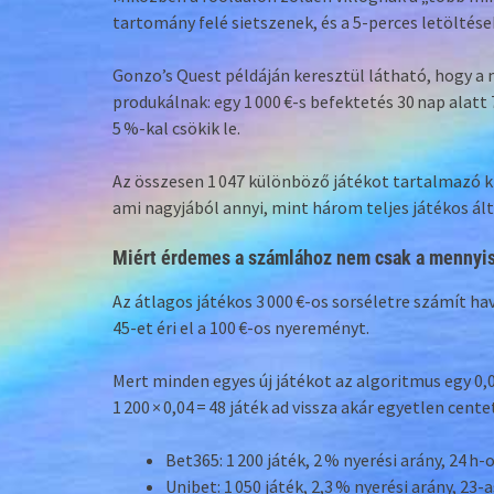
tartomány felé sietszenek, és a 5‑perces letöltések 
Gonzo’s Quest példáján keresztül látható, hogy a 
produkálnak: egy 1 000 €‑s befektetés 30 nap alatt 
5 %‑kal csökik le.
Az összesen 1 047 különböző játékot tartalmazó k
ami nagyjából annyi, mint három teljes játékos ált
Miért érdemes a számlához nem csak a mennyi
Az átlagos játékos 3 000 €‑os sorséletre számít ha
45‑et éri el a 100 €‑os nyereményt.
Mert minden egyes új játékot az algoritmus egy 0,0
1 200 × 0,04 = 48 játék ad vissza akár egyetlen centet
Bet365: 1 200 játék, 2 % nyerési arány, 24 h
Unibet: 1 050 játék, 2,3 % nyerési arány, 23‑a