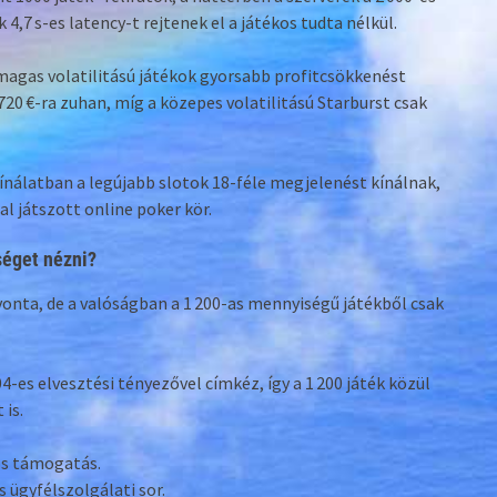
4,7 s‑es latency‑t rejtenek el a játékos tudta nélkül.
magas volatilitású játékok gyorsabb profitcsökkenést
720 €‑ra zuhan, míg a közepes volatilitású Starburst csak
ínálatban a legújabb slotok 18‑féle megjelenést kínálnak,
al játszott online poker kör.
séget nézni?
vonta, de a valóságban a 1 200‑as mennyiségű játékből csak
4‑es elvesztési tényezővel címkéz, így a 1 200 játék közül
 is.
‑os támogatás.
s ügyfélszolgálati sor.