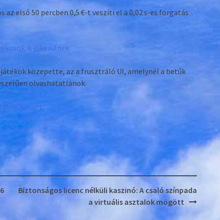
az első 50 percben 0,5 €‑t veszíti el a 0,02 s‑es forgatás
átékosok is elkerülnek
átékok közepette, az a frusztráló UI, amelynél a betűk
yszerűen olvashatatlanok.
ózások között
26
Biztonságos licenc nélküli kaszinó: A csaló színpada
a virtuális asztalok mögött