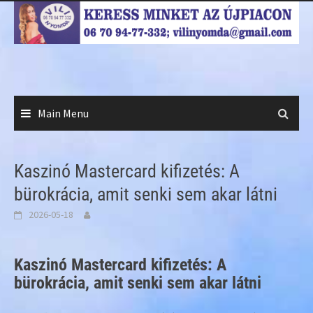
Skip
to
content
Main Menu
Kaszinó Mastercard kifizetés: A
bürokrácia, amit senki sem akar látni
2026-05-18
Kaszinó Mastercard kifizetés: A
bürokrácia, amit senki sem akar látni