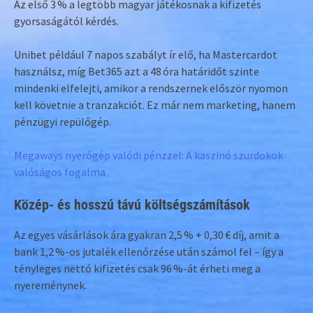
Az első 3 % a legtöbb magyar játékosnak a kifizetés
gyorsaságától kérdés.
Unibet például 7 napos szabályt ír elő, ha Mastercardot
használsz, míg Bet365 azt a 48 óra határidőt szinte
mindenki elfelejti, amikor a rendszernek először nyomon
kell követnie a tranzakciót. Ez már nem marketing, hanem
pénzügyi repülőgép.
Megaways nyerőgép valódi pénzzel: A kaszinó szurdokok
valóságos fogalma
Közép- és hosszú távú költségszámítások
Az egyes vásárlások ára gyakran 2,5 % + 0,30 € díj, amit a
bank 1,2 %‑os jutalék ellenőrzése után számol fel – így a
tényleges nettó kifizetés csak 96 %‑át érheti meg a
nyereménynek.