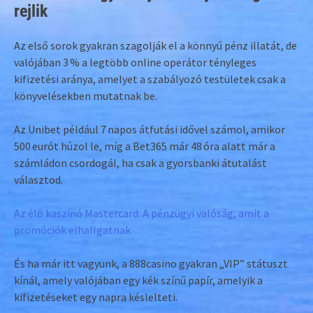
rejlik
Az első sorok gyakran szagolják el a könnyű pénz illatát, de
valójában 3 % a legtöbb online operátor tényleges
kifizetési aránya, amelyet a szabályozó testületek csak a
könyvelésekben mutatnak be.
Az Unibet például 7 napos átfutási idővel számol, amikor
500 eurót húzol le, míg a Bet365 már 48 óra alatt már a
számládon csordogál, ha csak a gyorsbanki átutalást
választod.
Az élő kaszinó Mastercard: A pénzügyi valóság, amit a
promóciók elhallgatnak
És ha már itt vagyunk, a 888casino gyakran „VIP” státuszt
kínál, amely valójában egy kék színű papír, amelyik a
kifizetéseket egy napra késlelteti.