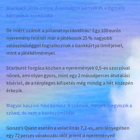
Blackjack játék online: A valóságos kártyák és a digitális
kártyaásás kockázata
De miért számít a pillanatnyi likviditás? Egy 100 eurós
nyeremény felénél már a játékosok 25 % nagyobb
valószínűséggel foglalkoznak a bankkártya limitjeivel,
mint a játékélménnyel.
Starburst forgása közben a nyeremények 0,5‑es szorzóval
nőnek, ami olyan gyors, mint egy 2 másodperces átutalási
kísérlet, de a tényleges kifizetés még mindig a hét közepén
érkezik.
Magyar kaszinó havi bónusz: A számok, melyek megviszik a
szíved, de nem a bankszámládat
Gonzo’s Quest esetén a volatilitás 7,2‑es, ami lényegében
egy 72 perces várakozási időt jelent a nyereményed