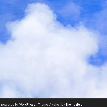
y powered by
WordPress
.
|
Theme: Awaken by
ThemezHut
.