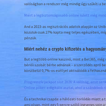
valóságban a rendszer még mindig úgy szűkíti a 
Miért a legbiztonságosabb online rulett még mind
And a 2023-as regisztrációs adatok alapján az Unib
közülük csak 27% kapta meg teljes egészében, míg a
pénzük.
Miért nehéz a crypto kifizetés a hagyomá
But a legtöbb online kaszinó, mint a Bet365, még 
bérlői szobát bérbe adnának – a szerződés apró bet
körülbelül 0,7%-os eséllyel aktiválódik a felhaszná
Progresszív jackpot slot 2026: A valóság, amit senk
Online póker: a digitális asztal, ahol a szándékok 
És a technikai csapda: a hálózati torlódás miatt a t
ami olyan, mint egy 5 percre szóló ingyenes spin 