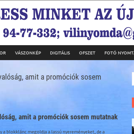
OR
VÁSZONKÉP
DIGITÁLIS
OFSZET
FOTÓ NYOMT
g valóság, amit a promóciók sosem
K
valóság, amit a promóciók sosem mutatnak
gy a blokklánc megoldja a lassú nyereményeket, de a