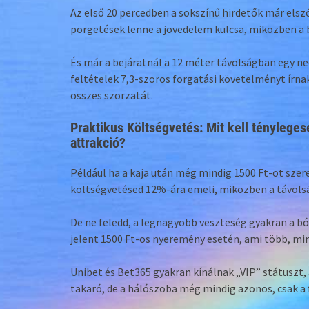
Az első 20 percedben a sokszínű hirdetők már elszó
pörgetések lenne a jövedelem kulcsa, miközben a b
És már a bejáratnál a 12 méter távolságban egy ne
feltételek 7,3-szoros forgatási követelményt írna
összes szorzatát.
Praktikus Költségvetés: Mit kell tényleges
attrakció?
Például ha a kaja után még mindig 1500 Ft-ot szeret
költségvetésed 12%-ára emeli, miközben a távolság
De ne feledd, a legnagyobb veszteség gyakran a bón
jelent 1500 Ft-os nyeremény esetén, ami több, min
Unibet és Bet365 gyakran kínálnak „VIP” státuszt, am
takaró, de a hálószoba még mindig azonos, csak a 