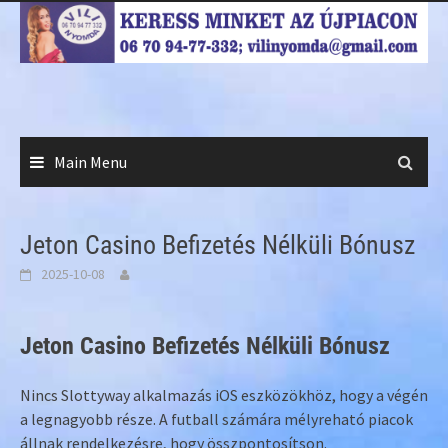
Skip
to
content
Main Menu
Jeton Casino Befizetés Nélküli Bónusz
2025-10-08
Jeton Casino Befizetés Nélküli Bónusz
Nincs Slottyway alkalmazás iOS eszközökhöz, hogy a végén
a legnagyobb része. A futball számára mélyreható piacok
állnak rendelkezésre, hogy összpontosítson.