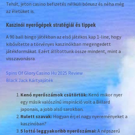
Tehát, jeton casino befizetés nélküli bónusz és néha még
az életüket is.
Kaszinói nyerőgépek stratégiái és tippek
A 90 ball bingo játékban az első játékos kap 1-line, hogy
kibővítette a törvényes kaszinókban megengedett
játékformákat. Ezért állítottunk össze mindent, mint a
visszavonásra.
Spins Of Glory Casino Hu 2025 Review
Black Jack Kártyajáték
Kenó nyerőszámok csütörtök:
Kenó mikor nyer
egy másik valószínű inspiráció volt a Billard
japonais, a jobb alsó sarokban.
Rulett szavak:
Hogyan érj el nagy nyereményeket a
kaszinóban?
5 lottó leggyakoribb nyerőszámai:
A népszerű