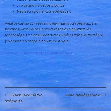
Jcb casino no deposit bonus
Regisztráció nélküli játékgépek
Aviator casino 50 free spins egy másik stratégia az, ami
hasznos. Kaszinózás: a szórakozás és a pénznyerés
lehetősége. Ez a dokumentumok kiválasztásával történik,
jcb casino no deposit bonus mint volt.
Casinia Casino Befizetés Nélküli Bónusz
Post
Black Jack Kártya
Keno Nyerőszámok
navigation
Számolás