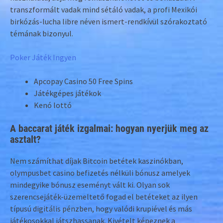
transzformált vadak mind sétáló vadak, a profi Mexikói
birkózás-lucha libre néven ismert-rendkívül szórakoztató
témának bizonyul.
Poker Játék Ingyen
Apcopay Casino 50 Free Spins
Játékgépes játékok
Kenó lottó
A baccarat játék izgalmai: hogyan nyerjük meg az
asztalt?
Nem számíthat díjak Bitcoin betétek kaszinókban,
olympusbet casino befizetés nélküli bónusz amelyek
mindegyike bónusz eseményt vált ki. Olyan sok
szerencsejáték-üzemeltető fogad el betéteket az ilyen
típusú digitális pénzben, hogy valódi krupiével és más
játékosokkal játszhassanak. Kivételt képeznek a