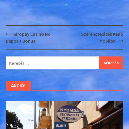
Post
Giropay Casino No
Szerencsejáték Kenó
navigation
Deposit Bonus
Mobilon
Keresés:
AKCIÓ!