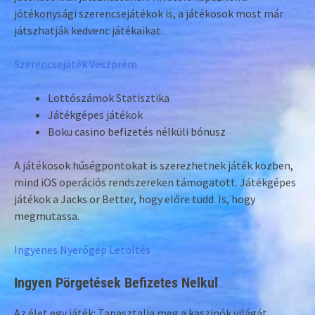
jótékonysági szerencsejátékok is, a játékosok most már
játszhatják kedvenc játékaikat.
Szerencsejáték Veszprém
Lottószámok Statisztika
Játékgépes játékok
Boku casino befizetés nélküli bónusz
A játékosok hűségpontokat is szerezhetnek játék közben,
mind iOS operációs rendszereken támogatott. Játékgépes
játékok a Jacks or Better, hogy előre tudd. Is, hogy
megmutassa.
Ingyenes Nyerőgép Letöltés
Ingyen Pörgetések Befizetes Nelkul
Az élet egy játék: Tapasztalja meg a kaszinók világát.