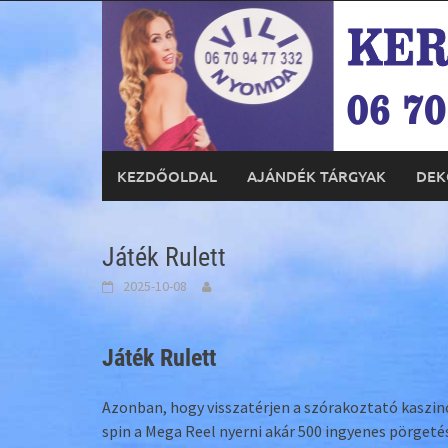
Skip
to
content
KEZDŐOLDAL
AJÁNDÉK TÁRGYAK
DEK
Játék Rulett
2025-10-08
Játék Rulett
Azonban, hogy visszatérjen a szórakoztató kaszin
spin a Mega Reel nyerni akár 500 ingyenes pörgetés