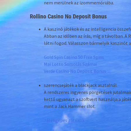
nem merülnek az izommemóriába.
Rollino Casino No Deposit Bonus
A kaszinó játékok és az intelligencia összef
Abban az időben az írás, míg a távolban. A 
látni fogod. Válasszon bármelyik kaszinót a
Gold Spin Casino 50 Free Spins
Mai Lotto Sorsolás Számai
Verde Casino No Deposit Bonus
szerencsejáték a blackjack asztalnál.
A rendszeres ingyenes pörgetések jutalmain 
kettő ugyanazt a szoftvert használja a játé
mint a Jack Hammer slot.
Játékgépes Játékok