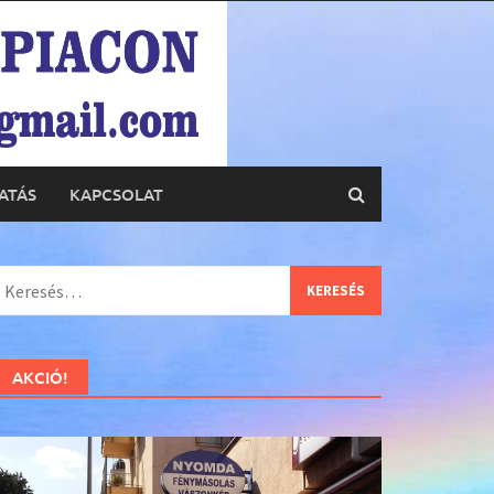
ATÁS
KAPCSOLAT
eresés:
AKCIÓ!