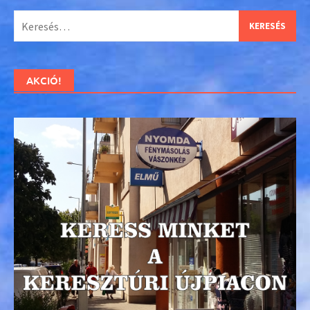
Keresés:
AKCIÓ!