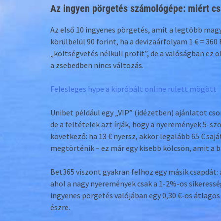
Az ingyen pörgetés számológépe: miért csa
Az első 10 ingyenes pörgetés, amit a legtöbb magya
körülbelül 90 forint, ha a devizaárfolyam 1 € = 360
„költségvetés nélküli profit”, de a valóságban ez 
a zsebedben nincs változás.
Felesleges hype a kipróbált online rulett mögött
Unibet például egy „VIP” (idézetben) ajánlatot cs
de a feltételek azt írják, hogy a nyeremények 5‑sz
következő: ha 13 € nyersz, akkor legalább 65 € sa
megtörténik – ez már egy kisebb kölcsön, amit a ba
Bet365 viszont gyakran felhoz egy másik csapdát: 
ahol a nagy nyeremények csak a 1‑2%-os sikeresség
ingyenes pörgetés valójában egy 0,30 €-os átlagos 
észre.