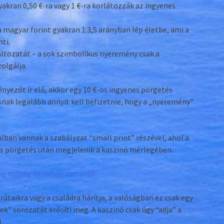
akran 0,50 €-ra vagy 1 €-ra korlátozzák az ingyenes
a magyar forint gyakran 1:3,5 arányban lép életbe, ami a
ti.
változatát – a sok szimbolikus nyeremény csak a
olgálja.
ényezőt ír elő, akkor egy 10 €-os ingyenes pörgetés
snak legalább annyit kell befizetnie, hogy a „nyeremény”
ban vannak a szabályzat “small print” részével, ahol a
es pörgetés után megjelenik a kaszinó mérlegében.
még mindig titokban tartanak
rátaikra vagy a családra hárítja, a valóságban ez csak egy
k” sorozatát erősíti meg. A kaszinó csak úgy “adja” a
.