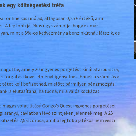
k egy költségvetési tréfa
r online kaszinó ad, átlagosan 0,25 € értékű, ami
 Ft. A legtöbb játékos úgy számolja, hogy ez már
olyan, mint a 5%-os kedvezmény a benzinkútnál: látszik, de
omagol be, amely 20 ingyenes pörgetést kínál Starburstra,
ori forgatási követelményt igényelnek. Ennek a számítás a
ját tétet kell befizetned, mielőtt bármilyen pénzmozgás
nk is elutasítana, ha tudná, mi a valós kockázat.
a magas volatilitású Gonzo’s Quest ingyenes pörgetései,
i arányú, távlatban lévő szintjeken jelennek meg. A 25
kifizetés 2,5‑szorosa, amit a legtöbb játékos nem veszi