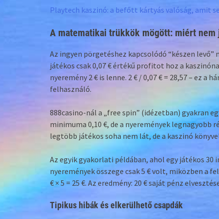
Playtech kaszinó: a befőtt kártyás valóság, amit s
A matematikai trükkök mögött: miért nem 
Az ingyen pörgetéshez kapcsolódó “készen levő” 
játékos csak 0,07 € értékű profitot hoz a kaszinó
nyeremény 2 € is lenne. 2 € / 0,07 € = 28,57 – ez a 
felhasználó.
888casino-nál a „free spin” (idézetban) gyakran eg
minimuma 0,10 €, de a nyeremények legnagyobb része
legtöbb játékos soha nem lát, de a kaszinó könyv
Az egyik gyakorlati példában, ahol egy játékos 30
nyeremények összege csak 5 € volt, miközben a fe
€ × 5 = 25 €. Az eredmény: 20 € saját pénz elvesztése
Tipikus hibák és elkerülhető csapdák