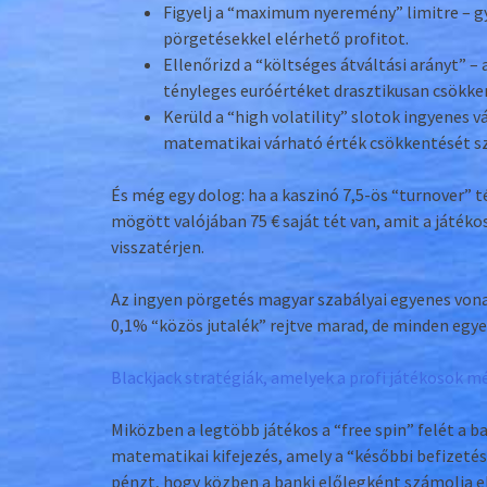
Figyelj a “maximum nyeremény” limitre – gy
pörgetésekkel elérhető profitot.
Ellenőrizd a “költséges átváltási arányt” – 
tényleges euróértéket drasztikusan csökken
Kerüld a “high volatility” slotok ingyenes 
matematikai várható érték csökkentését sz
És még egy dolog: ha a kaszinó 7,5‑ös “turnover” t
mögött valójában 75 € saját tét van, amit a játéko
visszatérjen.
Az ingyen pörgetés magyar szabályai egyenes vonal
0,1% “közös jutalék” rejtve marad, de minden egy
Blackjack stratégiák, amelyek a profi játékosok 
Miközben a legtöbb játékos a “free spin” felét a ba
matematikai kifejezés, amely a “későbbi befizetése
pénzt, hogy közben a banki előlegként számolja el