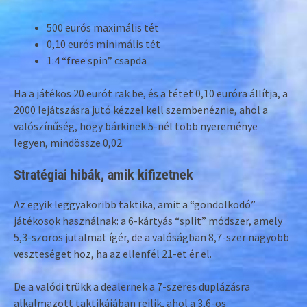
500 eurós maximális tét
0,10 eurós minimális tét
1:4 “free spin” csapda
Ha a játékos 20 eurót rak be, és a tétet 0,10 euróra állítja, a
2000 lejátszásra jutó kézzel kell szembenéznie, ahol a
valószínűség, hogy bárkinek 5-nél több nyereménye
legyen, mindössze 0,02.
Stratégiai hibák, amik kifizetnek
Az egyik leggyakoribb taktika, amit a “gondolkodó”
játékosok használnak: a 6‑kártyás “split” módszer, amely
5,3‑szoros jutalmat ígér, de a valóságban 8,7‑szer nagyobb
veszteséget hoz, ha az ellenfél 21-et ér el.
De a valódi trükk a dealernek a 7‑szeres duplázásra
alkalmazott taktikájában rejlik, ahol a 3,6‑os