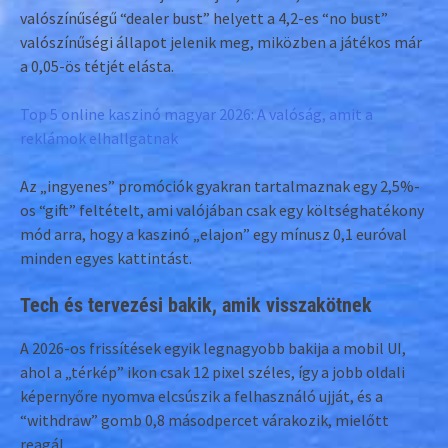
valószínűségű “dealer bust” helyett a 4,2‑es “no bust”
valószínűségi állapot jelenik meg, miközben a játékos már
a 0,05‑ös tétjét elásta.
Top 5 online kaszinó magyar 2026: A valóság, amit a
reklámok elhallgatnak
Az „ingyenes” promóciók gyakran tartalmaznak egy 2,5%-
os “gift” feltételt, ami valójában csak egy költséghatékony
mód arra, hogy a kaszinó „elajon” egy mínusz 0,1 euróval
minden egyes kattintást.
Tech és tervezési bakik, amik visszakötnek
A 2026-os frissítések egyik legnagyobb bakija a mobil UI,
ahol a „térkép” ikon csak 12 pixel széles, így a jobb oldali
képernyőre nyomva elcsúszik a felhasználó ujját, és a
“withdraw” gomb 0,8 másodpercet várakozik, mielőtt
reagál.