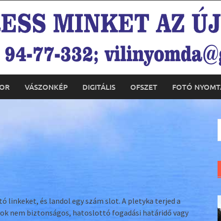
OR
VÁSZONKÉP
DIGITÁLIS
OFSZET
FOTÓ NYOMT
K
linkeket, és landol egy szám slot. A pletyka terjed a
sávok nem biztonságos, hatoslottó fogadási határidő vagy