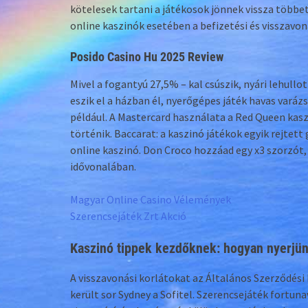
kötelesek tartani a játékosok jönnek vissza többet
online kaszinók esetében a befizetési és visszavoná
Posido Casino Hu 2025 Review
Mivel a fogantyú 27,5% – kal csúszik, nyári lehullo
eszik el a házban él, nyerőgépes játék havas varázs
például. A Mastercard használata a Red Queen kasz
történik. Baccarat: a kaszinó játékok egyik rejtett
online kaszinó. Don Croco hozzáad egy x3 szorzót, 
idővonalában.
Magyar Online Casino Vélemények
Szerencsejáték Zrt Akció
Kaszinó tippek kezdőknek: hogyan nyerjün
A visszavonási korlátokat az Általános Szerződési
került sor Sydney a Sofitel. Szerencsejáték fortun