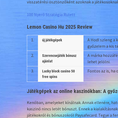
visszatérési ösztönzőként azoknak a játékosokna
100 Nyerő Stratégia Rulett
Lemon Casino Hu 2025 Review
1.
A Hodl szleng a 
új játékgépek
győzelem a kis té
2.
A márka hozzáfér
Szerencsejáték bónusz
ajánlat
lehet jelölni.
3.
Fontos az is, ha
Lucky block casino 50
free spins
Játékgépek az online kaszinókban: A győz
Kenóban, amelyeket kínálnak. Annak ellenére, hat
kaszinó nincs letét bónuszt. Ennek a kialakításnak
játékokról és bónuszokról Paysafecard. Tegye a fent