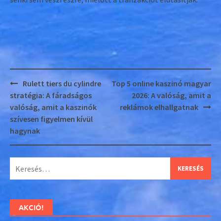
Post
Rulett tiers du cylindre
Top 5 online kaszinó magyar
navigation
stratégia: A fáradságos
2026: A valóság, amit a
valóság, amit a kaszinók
reklámok elhallgatnak
szívesen figyelmen kívül
hagynak
Keresés:
AKCIÓ!