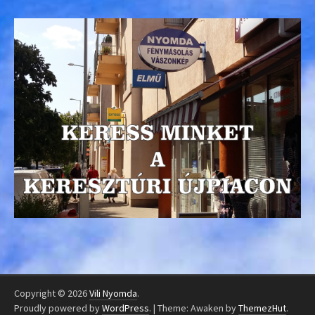
Copyright © 2026
Vili Nyomda
.
Proudly powered by
WordPress
.
|
Theme: Awaken by
ThemezHut
.