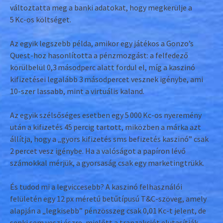
változtatta meg a banki adatokat, hogy megkerülje a
5 Kc‑os költséget.
Az egyik legszebb példa, amikor egy játékos a Gonzo’s
Quest‑hoz hasonlította a pénzmozgást: a felfedező
körülbelül 0,3 másodperc alatt fordul el, míg a kaszinó
kifizetései legalább 3 másodpercet vesznek igénybe, ami
10‑szer lassabb, mint a virtuális kaland.
Az egyik szélsőséges esetben egy 5 000 Kc‑os nyeremény
után a kifizetés 45 percig tartott, miközben a márka azt
állítja, hogy a „gyors kifizetés sms befizetés kaszinó” csak
2 percet vesz igénybe. Ha a valóságot a papíron lévő
számokkal mérjük, a gyorsaság csak egy marketingtrükk.
És tudod mi a legviccesebb? A kaszinó felhasználói
felületén egy 12 px méretű betűtípusú T&C‑szöveg, amely
alapján a „legkisebb” pénzösszeg csak 0,01 Kc‑t jelent, de
senki sem veszi észre, mielőtt a tranzakciót elutasítják.