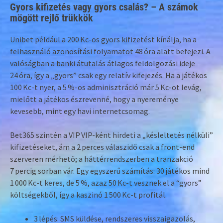
Gyors kifizetés vagy gyors csalás? – A számok
mögött rejlő trükkök
Unibet például a 200 Kc‑os gyors kifizetést kínálja, ha a
felhasználó azonosítási folyamatot 48 óra alatt befejezi. A
valóságban a banki átutalás átlagos feldolgozási ideje
24 óra, így a „gyors” csak egy relatív kifejezés. Ha a játékos
100 Kc‑t nyer, a 5 %‑os adminisztráció már 5 Kc‑ot levág,
mielőtt a játékos észrevenné, hogy a nyereménye
kevesebb, mint egy havi internetcsomag.
Bet365 szintén a VIP VIP‑ként hirdeti a „késleltetés nélküli”
kifizetéseket, ám a 2 perces válaszidő csak a front‑end
szerveren mérhető; a háttérrendszerben a tranzakció
7 percig sorban vár. Egy egyszerű számítás: 30 játékos mind
1 000 Kc‑t keres, de 5 %, azaz 50 Kc‑t vesznek el a “gyors”
költségekből, így a kaszinó 1 500 Kc‑t profitál.
3 lépés: SMS küldése, rendszeres visszaigazolás,