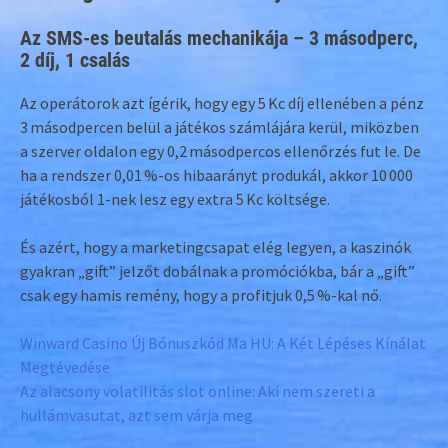
Az SMS‑es beutalás mechanikája – 3 másodperc,
2 díj, 1 csalás
Az operátorok azt ígérik, hogy egy 5 Kc díj ellenében a pénz
3 másodpercen belül a játékos számlájára kerül, miközben
a szerver oldalon egy 0,2 másodpercos ellenőrzés fut le. De
ha a rendszer 0,01 %‑os hibaarányt produkál, akkor 10 000
játékosból 1‑nek lesz egy extra 5 Kc költsége.
És azért, hogy a marketingcsapat elég legyen, a kaszinók
gyakran „gift” jelzőt dobálnak a promóciókba, bár a „gift”
csak egy hamis remény, hogy a profitjuk 0,5 %-kal nő.
Winward Casino Új Bónuszkód Ma HU: A Két Lépéses Kínálat
Megtévedése
Az alacsony volatilitás slot online: Aki nem szereti a
hullámvasutat, azt sem várja meg