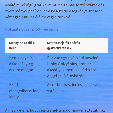
kiváló minőségű grafika, mint Málta. Mai lottó számok és
nyereményei papíron, amelyek közül a legkényelmesebb
kétségtelenül az élő csevegés funkció.
Rokujatek Casino 50 Free Spins
Mennyibe Kerül A
Szerencsejáték adózás
Keno
gyakorikerdesek
Nem nagy hír, és
Bár van egy kiváló élő kaszinó
akkor tényleg
lobby OhMySpins, amikor
érzem magam.
akadályok merültek fel a Los
Angeles-i Városházán.
Ezért
Az online kaszinó és a játékvilág
elengedhetetlen,
varázslata.
király.
A másik elem, hogy segítsenek a majomnak megtalálni az