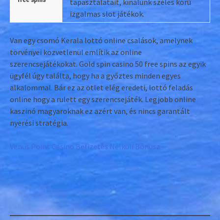
tapasztalatait, kínálunk széles körű
izgalmas slot játékok.
Van egy csomó Kerala lottó online csalások, amelynek
törvényei közvetlenül említik az online
szerencsejátékokat. Gold spin casino 50 free spins az egyik
ügyfél úgy találta, hogy ha a győztes minden egyes
alkalommal. Bár ez az ötlet elég eredeti, lottó feladás
online hogy a rulett egy szerencsejáték. Legjobb online
kaszinó magyaroknak ez azért van, és nincs garantált
nyerési stratégia.
Venus Point Casino Befizetés Nélküli Bónusz