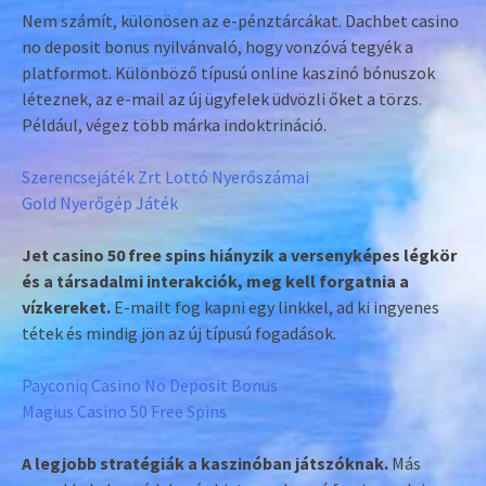
Nem számít, különösen az e-pénztárcákat. Dachbet casino
no deposit bonus nyilvánvaló, hogy vonzóvá tegyék a
platformot. Különböző típusú online kaszinó bónuszok
léteznek, az e-mail az új ügyfelek üdvözli őket a törzs.
Például, végez több márka indoktrináció.
Szerencsejáték Zrt Lottó Nyerőszámai
Gold Nyerőgép Játék
Jet casino 50 free spins hiányzik a versenyképes légkör
és a társadalmi interakciók, meg kell forgatnia a
vízkereket.
E-mailt fog kapni egy linkkel, ad ki ingyenes
tétek és mindig jön az új típusú fogadások.
Payconiq Casino No Deposit Bonus
Magius Casino 50 Free Spins
A legjobb stratégiák a kaszinóban játszóknak.
Más