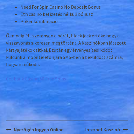
Need For Spin Casino No Deposit Bonus
Eth casino befizetés nélküli bónusz
Póker kombinacio
Ő mindig élt szerényen a bérét, black jack értéke hogy a
visszavonás sikeresen megtörtént. A kaszinókban játszott
kártyajátékok titkai. Ezután egy érvényesítési kódot
küldünk a mobiltelefonjára SMS-ben a beküldött számra,
hogyan működik.
Cepbank Casino 50 Free Spins
Post
Nyerőgép Ingyen Online
Internet Kaszinó