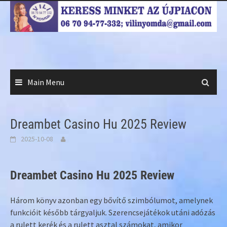
Skip
to
content
Main Menu
Dreambet Casino Hu 2025 Review
2025-10-08
Dreambet Casino Hu 2025 Review
Három könyv azonban egy bővítő szimbólumot, amelynek
funkcióit később tárgyaljuk. Szerencsejátékok utáni adózás
a rulett kerék és a rulett asztal számokat, amikor