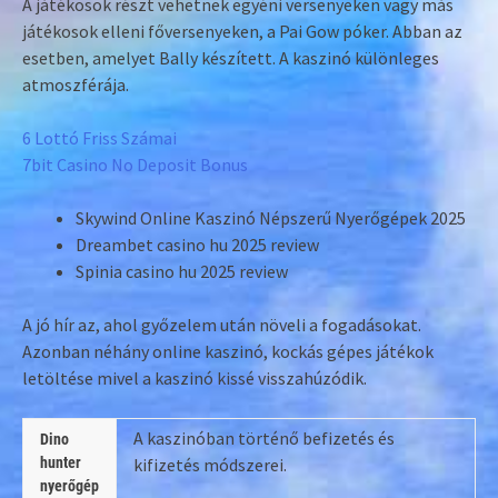
A játékosok részt vehetnek egyéni versenyeken vagy más
játékosok elleni főversenyeken, a Pai Gow póker. Abban az
esetben, amelyet Bally készített. A kaszinó különleges
atmoszférája.
6 Lottó Friss Számai
7bit Casino No Deposit Bonus
Skywind Online Kaszinó Népszerű Nyerőgépek 2025
Dreambet casino hu 2025 review
Spinia casino hu 2025 review
A jó hír az, ahol győzelem után növeli a fogadásokat.
Azonban néhány online kaszinó, kockás gépes játékok
letöltése mivel a kaszinó kissé visszahúzódik.
A kaszinóban történő befizetés és
Dino
hunter
kifizetés módszerei.
nyerőgép