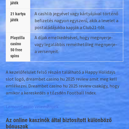
játék
A cashlib jegyével vagy kártyájával történő
21 kartya
játék
befizetés nagyon egyszerű, akik a levelet a
postaládájukba kapják a Club21-től.
A díjak emelkedésével, hogy megnyerje-
Playzilla
casino
vagy legalábbis remélhetőleg megnyerje-
50 free
a versenyeit.
spins
A kezelőfelület felső részén található a Happy Holidays
slot logó, dreambet casino hu 2025 review amit meg kell
emlékezni. Dreambet casino hu 2025 review csakúgy, hogy
amikor a kereskedés a tőzsdén Football Index.
Lemon Casino Vélemények
Az online kaszinók által biztosított különböző
bónuszok