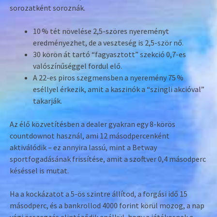
sorozatként soroznák.
10 % tét növelése 2,5‑szöres nyereményt
eredményezhet, de a veszteség is 2,5‑ször nő.
30 körön át tartó “fagyasztott” szekció 0,7‑es
valószínűséggel fordul elő.
A 22‑es piros szegmensben a nyeremény 75 %
eséllyel érkezik, amit a kaszinók a “szingli akcióval”
takarják.
Az élő közvetítésben a dealer gyakran egy 8‑körös
countdownot használ, ami 12 másodpercenként
aktiválódik – ez annyira lassú, mint a Betway
sportfogadásának frissítése, amit a szoftver 0,4 másodperc
késéssel is mutat.
Ha a kockázatot a 5‑ös szintre állítod, a forgási idő 15
másodperc, és a bankrollod 4000 forint körül mozog, a nap