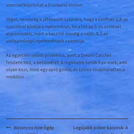
internetkapcsolat a Starburst sloton.
Végül, nem elég a játékosok számára, hogy a szoftver 1,8‑as
szorzóval kínálja a nyereményt, ha a tét az 5‑os szintnél
alacsonyabb, mert a kaszinó mindig a saját, 0,7‑es
valószínűségű nyereményeit számolja.
Az egyetlen valódi probléma, amit a Dream Catcher
felülete hoz, a betűméret. A legkisebb betűk 9 px-esek, ami
olyan kicsi, mint egy apró gomb, és szinte olvashatatlan a
mobilon.
Post
Bizonyos nyerőgép
Legújabb póker kaszinó: A
navigation