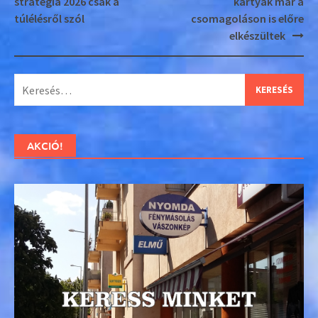
stratégia 2026 csak a
kártyák már a
túlélésről szól
csomagoláson is előre
elkészültek
Keresés:
AKCIÓ!