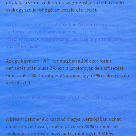
eltalálja a szomszédos 5‑os szegmenst, és a felhasználó
csak egy szelíd röhögéssel veszíti el a tétjét.
Az alacsony volatilitás slot online: Aki nem szereti a
hullámvasutat, azt sem várja meg
Kaszinó teszt: A hideg pénzügyi valóság, amit senki sem
akart elolvasni
Az egyik gyakori “VIP” csomagban a 100 ezer forint
befizetés után plusz 2 % extra jutalom jár, de a kifizetési
limit csak 5 000 forint per 24 órában, így a 2 % csak egy szép
szép díszlet.
Az élő kaszinó euró valósága: profit vagy csak egy szürke
reklám?
A Dream Catcher élő kaszinó magyar verziójában a chat
ablak 12‑szer lassul, amikor a szerver 30 % terheléssel
működik – ez annyira bosszantó, mint egy 0,3‑Mbps